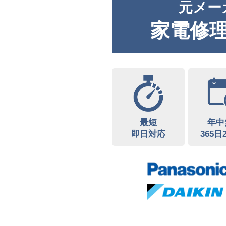
元メー
家電修
最短
年中
即日対応
365日