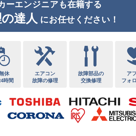
カーエンジニアも在籍する
理の達人
にお任せください！
無休
エアコン
故障部品の
ア
24時間
故障の修理
交換修理
フォ