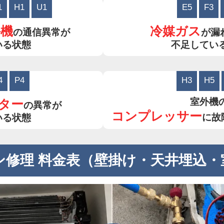
1
H1
U1
E5
F3
外機
冷媒ガス
の通信異常が
が漏
いる状態
不足してい
4
P4
H3
H5
室外機
ター
の異常が
コンプレッサー
に故
いる状態
ン修理 料金表（壁掛け・天井埋込・