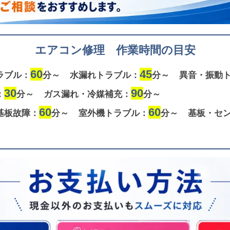
エアコン修理 作業時間の目安
60
45
ラブル：
分～
水漏れトラブル：
分～
異音・振動
30
90
：
分～
ガス漏れ・冷媒補充：
分～
60
60
基板故障：
分～
室外機トラブル：
分～
基板・セ