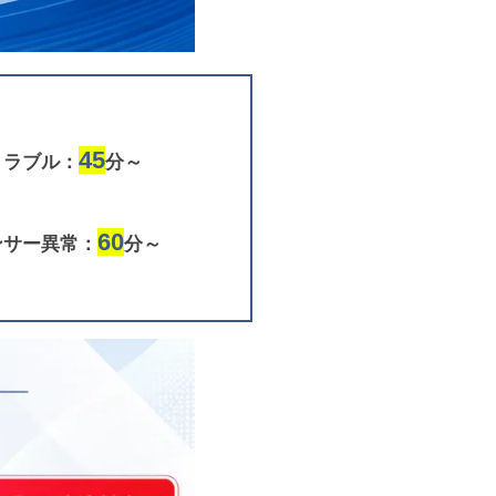
45
トラブル：
分～
60
ンサー異常：
分～