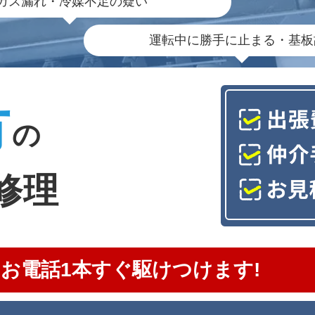
ガス漏れ・冷媒不足の疑い
運転中に勝手に止まる・基板
市
の
修理
お電話1本すぐ駆けつけます!