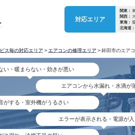
関東：
関西：
対応
エリア
東海：
北海道
ビス毎の対応エリア
>
エアコンの修理エリア
> 鉾田市のエア
ない・暖まらない・効きが悪い
エアコンから水漏れ・水滴が
音がする・室外機がうるさい
エラーが表示される・電源が入