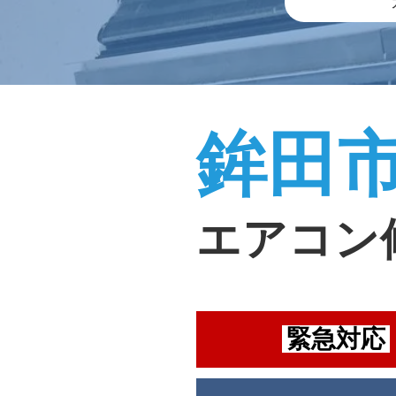
鉾田
エアコン
緊急対応