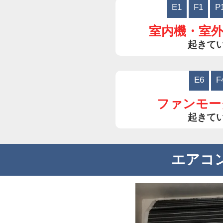
E1
F1
P
室内機・室
起きて
E6
F
ファンモー
起きて
エアコ