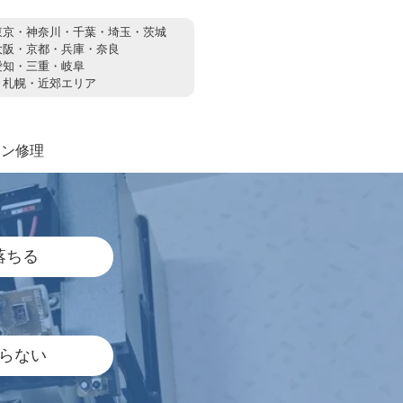
東京・神奈川・千葉・埼玉・茨城
大阪・京都・兵庫・奈良
愛知・三重・岐阜
：
札幌・近郊エリア
コン修理
落ちる
らない