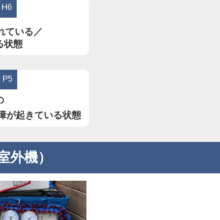
H6
れている／
る状態
P5
の
障が起きている状態
室外機）