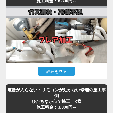
施工料金：8,800円～
まで一貫対応。
常が原因として考えられます。
最短即日対応で、内部の詰まりや劣化を根本から取
経年劣化により、室外機内部のベアリングが摩耗し
り除き、再発を防ぎます。
てうなり音が出たり、ファン羽根に枯葉や異物が当
水漏れに気付いたら、お早めにプロの点検をご依頼
たって異音を発する事例も多く見られます。
ください。
「家電の達人」では、こうした異音・振動トラブル
に対して、室外機の分解点検・ファン羽根の調整・
モーター動作確認を行い、必要に応じて部品交換を
実施。
特にコンプレッサーから低い唸り音が継続する場合
は、内部の冷媒圧縮機構が故障している可能性があ
詳細を見る
り、早期対応が重要です。
異音を放置するとモーター焼き付きや本体の倒壊リ
エアコンが「全然冷えない」「室外機の配管に霜が
スクにもつながるため、初期段階での点検が肝心。
電源が入らない・リモコンが効かない修理の施工事
付いている」「冷房運転中に氷が張る」といった症
気になる音や振動があれば、お早めにご相談くださ
例
状は、冷媒ガスが漏れているサインです。
ひたちなか市で施工 K様
い。
冷媒ガスは本来密閉系で循環しているため、減るこ
施工料金：3,300円～
と自体が異常事態。原因の多くは、室外機側の配管