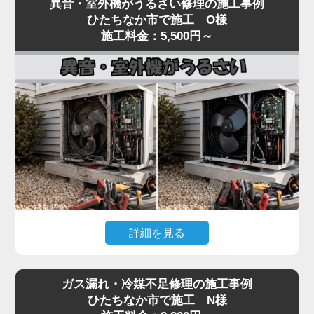
異音・室外機がうるさい修理の施工事例
いるといった「水漏れ」トラブルは、当店でも夏場
し、フィルター・冷媒・電気系統まで一貫して対
ひたちなか市で施工 O様
に集中するご相談です。
施工料金：5,500円～
応。
原因のほとんどは、ドレンホース（結露水を屋外に
経験豊富なプロの技術者が、メーカーや型番を問わ
排出する管）の詰まりです。長年使用しているとホ
ず確実に診断し、最短即日で修理いたします。
ースの中にホコリ・カビ・虫が侵入し、水の流れを
冷暖房の効きが悪いと感じたら、お早めにご相談く
妨げます。
ださい。
水漏れはドレン詰まりが関係するケースも多い一方
で、詰まりの位置、本体の傾き、ドレンパンの劣
化、ホース接続部のパッキン硬化、排水経路のトラ
ップ部詰まりなど原因は複数あり、表面だけの対処
では再発することがあります。
水漏れを放置すると、壁紙のシミ・床材の腐食・階
詳細を見る
下への漏水被害につながり、修繕費が高額になる可
能性があります。「家電の達人」では、ドレン経路
エアコンの室内機からカラカラ音がする、室外機の
全体を内視鏡で点検し、ドレンパンの状態確認・ホ
ガス漏れ・冷媒不足修理の施工事例
振動・騒音が大きいといった症状は、ファンモータ
ースおよびパッキン交換・本体取り付け状態の調整
ひたちなか市で施工 N様
ーの劣化やファン羽根の歪み、コンプレッサーの異