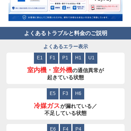
よくあるトラブルと料金のご説明
よくあるエラー表示
E1
F1
P1
H1
U1
室内機・室外機
の通信異常が
起きている状態
E5
F3
H6
冷媒ガス
が漏れている／
不足している状態
E6
F4
P4