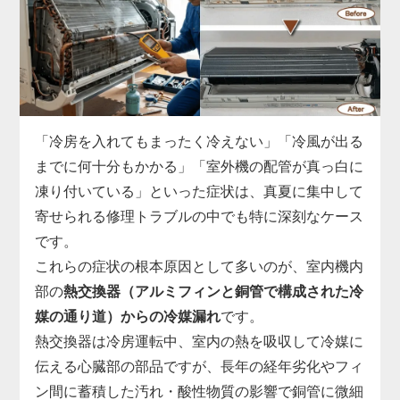
ます。
実際の現場では、運転開始から数分でコンプレッサ
ーへの通電が遮断される、ファンモーターへ正常な
指示が出せていない、リモコン信号を受信できない
など、基板故障の症状は多岐にわたります。
市販部品では対応できないため、「家電の達人」で
「冷房を入れてもまったく冷えない」「冷風が出る
は、機種ごとに専用の基板を取り寄せ、診断・交換
までに何十分もかかる」「室外機の配管が真っ白に
まで一貫対応。
凍り付いている」といった症状は、真夏に集中して
制御基板の交換には専用工具と電気系統の知識が必
寄せられる修理トラブルの中でも特に深刻なケース
須で、無理に自分で電源を入れ直すと他の部品まで
です。
巻き込んで故障が拡大することがあります。
これらの症状の根本原因として多いのが、室内機内
「勝手に止まる」「エラー表示が消えない」と感じ
部の
熱交換器（アルミフィンと銅管で構成された冷
たら、まずはお早めに点検をご依頼ください。
媒の通り道）からの冷媒漏れ
です。
熱交換器は冷房運転中、室内の熱を吸収して冷媒に
伝える心臓部の部品ですが、長年の経年劣化やフィ
ン間に蓄積した汚れ・酸性物質の影響で銅管に微細