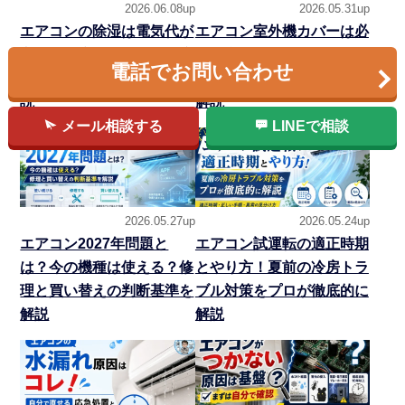
2026.06.08up
2026.05.31up
エアコンの除湿は電気代が
エアコン室外機カバーは必
高い？冷房との違い・温度
要？逆効果なNG例と設置
電話でお問い合わせ
設定・カビ対策をプロが解
環境別の選び方を専門家が
説
解説
メール相談する
LINEで相談
2026.05.27up
2026.05.24up
エアコン2027年問題と
エアコン試運転の適正時期
は？今の機種は使える？修
とやり方！夏前の冷房トラ
理と買い替えの判断基準を
ブル対策をプロが徹底的に
解説
解説