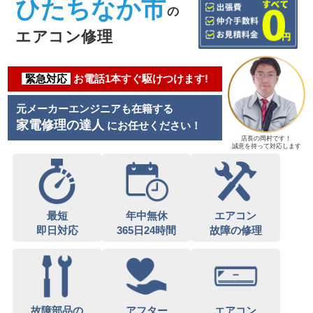
ひたちなか市
の
エアコン修理
緊急対応
お電話1本すぐ駆けつけます!
元メーカーエンジニアも在籍する
家電修理の達人
にお任せください！
店長の岡村です！
誠意を持って対応します
最短
年中無休
エアコン
即日対応
365日24時間
故障の修理
故障部品の
アフター
エアコン