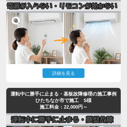
接続部（フレアナット）の緩み、配管自体のピンホ
ール、室内機の熱交換器からの微少漏れなどです。
実際の現場では、設置から10年以上経過したエアコ
ンで配管劣化によるガス漏れが多発しており、補充
だけでは数ヶ月で再発するため、漏れ箇所の特定・
修理が不可欠です。
「家電の達人」では、ガス漏れ点検（窒素加圧テス
ト）・漏れ箇所の修理・冷媒ガスの補充まで一貫対
応。R32・R410Aどちらの冷媒にも対応しておりま
詳細を見る
す。
冷媒不足のまま運転を続けるとコンプレッサーが焼
エアコンの電源が入らない、リモコンを押しても反
き付き、本体交換が必要な高額修理に発展します。
運転中に勝手に止まる・基板故障修理の施工事例
応がないといった症状は、リモコン受光基板の故
ひたちなか市で施工 S様
冷房・暖房の効きが急に悪くなったと感じたら、お
障、本体の電源基板の故障、内部ヒューズの切断ま
施工料金：22,000円～
早めにご相談ください。
で、原因が幅広いトラブルです。
見た目では原因の切り分けが困難で、無理に何度も
電源を入れ直すと、生きていた他の基板まで巻き込