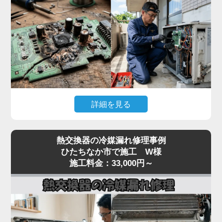
んで故障が拡大するリスクがあります。
「家電の達人」では、テスターで本体への入力電
圧、電源基板の出力電圧、受光基板の出力信号を順
番に切り分けて点検。リモコン故障なら互換リモコ
ンの取り寄せ、本体側なら電源基板・受光基板の交
換に対応します。
突然停止して動かない症状は基板系トラブルが大半
詳細を見る
なので、まずはお早めに点検をご依頼ください。夏
場の緊急時にも最短即日で駆けつけます。
「冷房中に突然エアコンが止まってしまう」「電源
熱交換器の冷媒漏れ修理事例
は入るが数分で停止する」「特定のエラーコード
ひたちなか市で施工 W様
（E1・F1・H1など）が出て動かない」といった症
施工料金：33,000円～
状は、室内機または室外機の制御基板の故障が原因
のケースが多く見られます。
基板は経年劣化に加え、雷サージや過電流、コンデ
ンサの容量抜けなどで突発的に故障することがあり