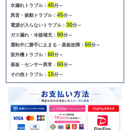
45
水漏れトラブル：
分～
45
異音・振動トラブル：
分～
30
電源が入らないトラブル：
分～
90
ガス漏れ・冷媒補充：
分～
60
運転中に勝手に止まる・基板故障：
分～
60
室外機トラブル：
分～
60
基板・センサー異常：
分～
15
その他トラブル：
分～