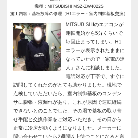
機種：MITSUBISHI MSZ-ZW4022S
施工内容：基板故障の修理（H1エラー・室内制御基板交換）
MITSUBISHIのエアコンが
運転開始から5分くらいで
毎回止まってしまい、H1
エラーが表示されたままに
なっていたので「家電の達
人」さんに相談しました。
電話対応が丁寧で、すぐに
訪問してくれたのがとても助かりました。現地で
点検していただいたら、室内制御基板のコンデン
サに膨張・液漏れがあり、これが原因で運転継続
できないとのことでした。その場で基板の取り寄
せ手配と交換作業をご対応いただき、その日から
正常に冷房が動くようになりました。メーカーに
問い合わせていたら2週間以上待つことになると言