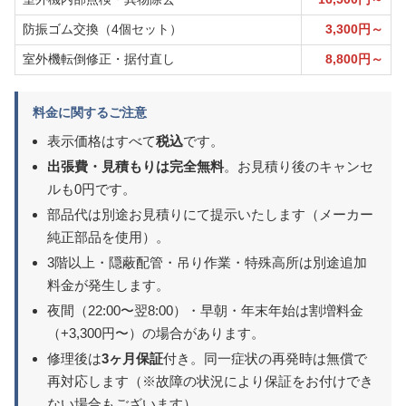
防振ゴム交換（4個セット）
3,300円～
室外機転倒修正・据付直し
8,800円～
料金に関するご注意
表示価格はすべて
税込
です。
出張費・見積もりは完全無料
。お見積り後のキャンセ
ルも0円です。
部品代は別途お見積りにて提示いたします（メーカー
純正部品を使用）。
3階以上・隠蔽配管・吊り作業・特殊高所は別途追加
料金が発生します。
夜間（22:00〜翌8:00）・早朝・年末年始は割増料金
（+3,300円〜）の場合があります。
修理後は
3ヶ月保証
付き。同一症状の再発時は無償で
再対応します（※故障の状況により保証をお付けでき
ない場合もございます）。