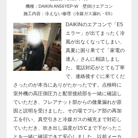
機種：DAIKIN AN56YEP-W 壁掛けエアコン
施工内容：冷えない修理（冷媒ガス漏れ・E5）
DAIKINのエアコンで「E5
エラー」が出てまったく冷
風が出なくなってしまい、
真夏に困り果てて「家電の
達人」さんに相談しまし
た。電話対応がとても丁寧
で、連絡後すぐに来てくだ
さったのが本当にありがたかったです。点検時に
室外機の高圧側圧力と配管接続部を一緒に確認し
ていただき、フレアナット部からの微量漏れが原
因と説明を受けました。その場でフレア部の再加
工を行い、真空引きと冷媒ガスの補充まで対応し
ていただき、吹き出し温度が15℃まで下がったこ
とを一緒に確認できて安心しました。以前メーカ