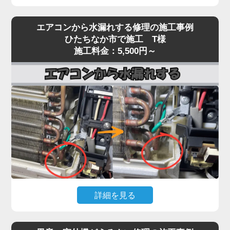
エアコンを運転しても冷風（または温風）が出な
エアコンから水漏れする修理の施工事例
い、効きが弱いという症状は、当店でも特にご相談
ひたちなか市で施工 T様
が多いトラブルです。
施工料金：5,500円～
原因は多岐にわたり、フィルター・熱交換器の目詰
まり、冷媒ガス不足、コンプレッサー異常、基板・
センサー故障、室外機の通気不良など、複数の要因
が絡んでいるケースもあります。
実際の現場では、長年メンテナンスを行っていない
機種で、フィン目詰まりや冷媒回路の不調、ファン
モーター・基板の劣化が重なり、本来の冷却性能の
半分以下しか発揮できていない状態も珍しくありま
せん。
「冷えが弱い」程度の軽微な症状を放置すると、コ
詳細を見る
ンプレッサーが過負荷で焼き付くなど高額修理に発
展する恐れがあります。「家電の達人」では、冷え
エアコン本体から水がポタポタ落ちる、壁が濡れて
ないトラブルに対して原因を切り分けながら点検