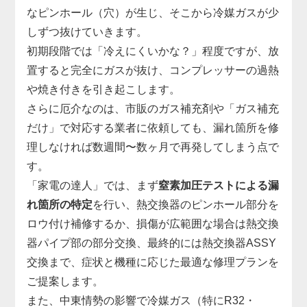
なピンホール（穴）が生じ、そこから冷媒ガスが少
しずつ抜けていきます。
初期段階では「冷えにくいかな？」程度ですが、放
置すると完全にガスが抜け、コンプレッサーの過熱
や焼き付きを引き起こします。
さらに厄介なのは、市販のガス補充剤や「ガス補充
だけ」で対応する業者に依頼しても、漏れ箇所を修
理しなければ数週間〜数ヶ月で再発してしまう点で
す。
「家電の達人」では、まず
窒素加圧テストによる漏
れ箇所の特定
を行い、熱交換器のピンホール部分を
ロウ付け補修するか、損傷が広範囲な場合は熱交換
器パイプ部の部分交換、最終的には熱交換器ASSY
交換まで、症状と機種に応じた最適な修理プランを
ご提案します。
また、中東情勢の影響で冷媒ガス（特にR32・