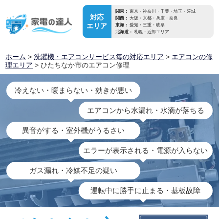
関東：
東京・神奈川・千葉・埼玉・茨城
対応
関西：
大阪・京都・兵庫・奈良
エリア
東海：
愛知・三重・岐阜
北海道：
札幌・近郊エリア
ホーム
>
洗濯機・エアコンサービス毎の対応エリア
>
エアコンの修
理エリア
> ひたちなか市のエアコン修理
冷えない・暖まらない・効きが悪い
エアコンから水漏れ・水滴が落ちる
異音がする・室外機がうるさい
エラーが表示される・電源が入らない
ガス漏れ・冷媒不足の疑い
運転中に勝手に止まる・基板故障