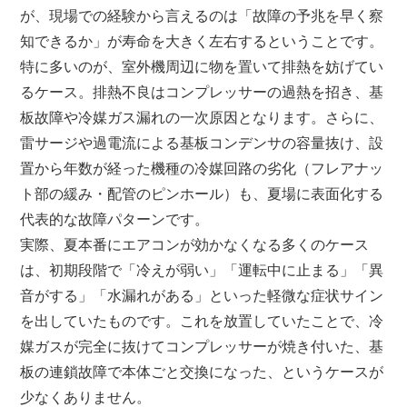
が、現場での経験から言えるのは「故障の予兆を早く察
知できるか」が寿命を大きく左右するということです。
特に多いのが、室外機周辺に物を置いて排熱を妨げてい
るケース。排熱不良はコンプレッサーの過熱を招き、基
板故障や冷媒ガス漏れの一次原因となります。さらに、
雷サージや過電流による基板コンデンサの容量抜け、設
置から年数が経った機種の冷媒回路の劣化（フレアナッ
ト部の緩み・配管のピンホール）も、夏場に表面化する
代表的な故障パターンです。
実際、夏本番にエアコンが効かなくなる多くのケース
は、初期段階で「冷えが弱い」「運転中に止まる」「異
音がする」「水漏れがある」といった軽微な症状サイン
を出していたものです。これを放置していたことで、冷
媒ガスが完全に抜けてコンプレッサーが焼き付いた、基
板の連鎖故障で本体ごと交換になった、というケースが
少なくありません。