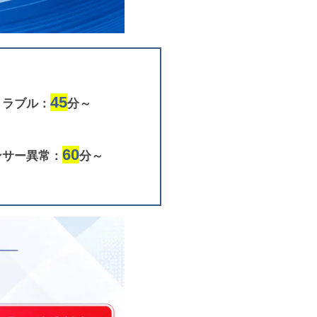
45
トラブル：
分～
60
ンサー異常：
分～