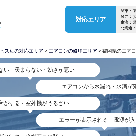
関東：
関西：
対応
エリア
東海：
北海道
ビス毎の対応エリア
>
エアコンの修理エリア
> 福岡県のエア
ない・暖まらない・効きが悪い
エアコンから水漏れ・水滴が
音がする・室外機がうるさい
エラーが表示される・電源が入