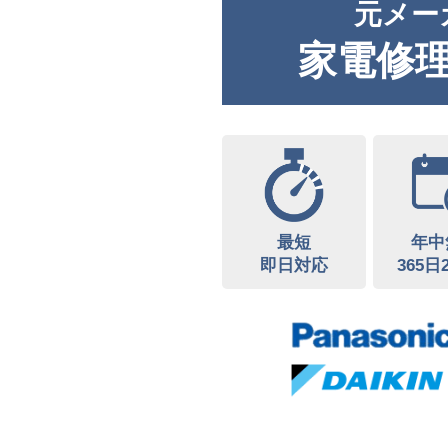
元メー
家電修
最短
年中
即日対応
365日