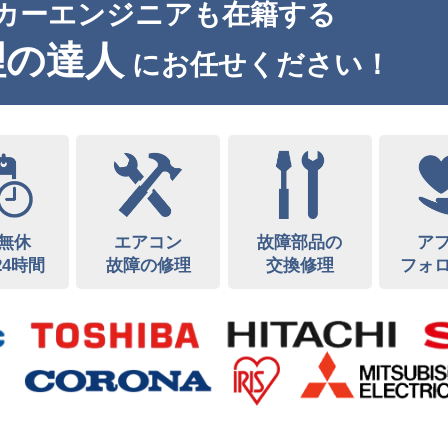
カーエンジニアも在籍する
理の達人
にお任せください！
無休
エアコン
故障部品の
ア
24時間
故障の修理
交換修理
フォ