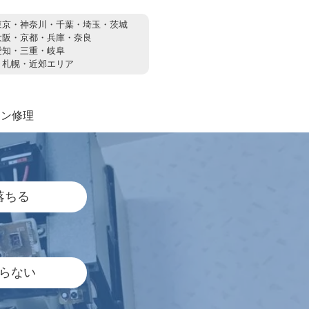
東京・神奈川・千葉・埼玉・茨城
大阪・京都・兵庫・奈良
愛知・三重・岐阜
：
札幌・近郊エリア
コン修理
落ちる
らない