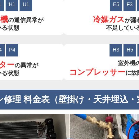
1
H1
U1
E5
F3
外機
冷媒ガス
の通信異常が
が漏
いる状態
不足してい
4
P4
H3
H5
室外機
ター
の異常が
コンプレッサー
に故
いる状態
ン修理 料金表（壁掛け・天井埋込・