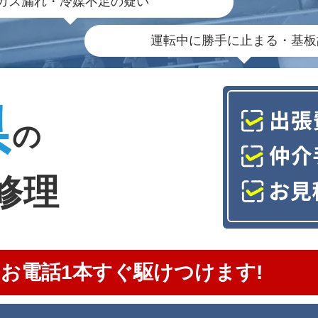
ガス漏れ・冷媒不足の疑い
運転中に勝手に止まる・基板
県
の
修理
お電話1本すぐ駆けつけます!