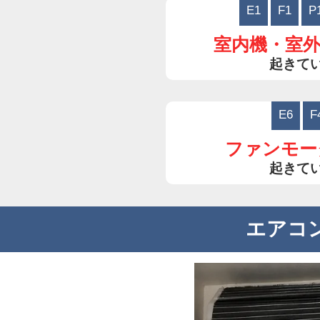
E1
F1
P
室内機・室
起きて
E6
F
ファンモー
起きて
エアコ