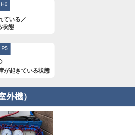
H6
れている／
る状態
P5
の
障が起きている状態
室外機）