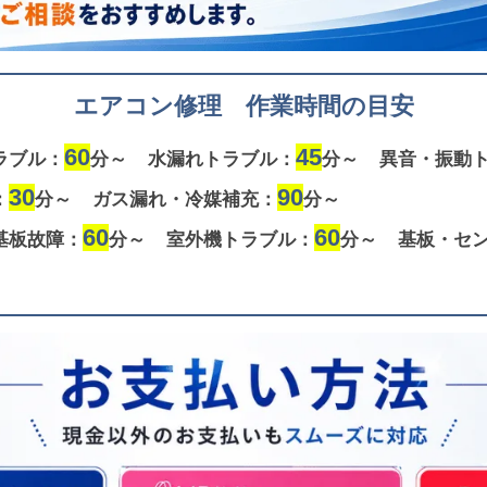
エアコン修理 作業時間の目安
60
45
ラブル：
分～
水漏れトラブル：
分～
異音・振動
30
90
：
分～
ガス漏れ・冷媒補充：
分～
60
60
基板故障：
分～
室外機トラブル：
分～
基板・セ