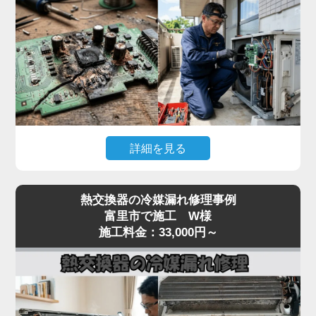
んで故障が拡大するリスクがあります。
「家電の達人」では、テスターで本体への入力電
圧、電源基板の出力電圧、受光基板の出力信号を順
番に切り分けて点検。リモコン故障なら互換リモコ
ンの取り寄せ、本体側なら電源基板・受光基板の交
換に対応します。
突然停止して動かない症状は基板系トラブルが大半
詳細を見る
なので、まずはお早めに点検をご依頼ください。夏
場の緊急時にも最短即日で駆けつけます。
「冷房中に突然エアコンが止まってしまう」「電源
熱交換器の冷媒漏れ修理事例
は入るが数分で停止する」「特定のエラーコード
富里市で施工 W様
（E1・F1・H1など）が出て動かない」といった症
施工料金：33,000円～
状は、室内機または室外機の制御基板の故障が原因
のケースが多く見られます。
基板は経年劣化に加え、雷サージや過電流、コンデ
ンサの容量抜けなどで突発的に故障することがあり