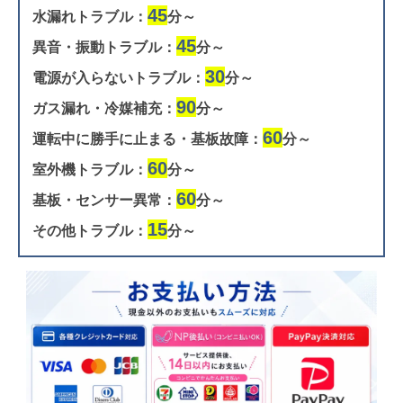
45
水漏れトラブル：
分～
45
異音・振動トラブル：
分～
30
電源が入らないトラブル：
分～
90
ガス漏れ・冷媒補充：
分～
60
運転中に勝手に止まる・基板故障：
分～
60
室外機トラブル：
分～
60
基板・センサー異常：
分～
15
その他トラブル：
分～