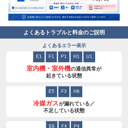
よくあるトラブルと料金のご説明
よくあるエラー表示
E1
F1
P1
H1
U1
室内機・室外機
の通信異常が
起きている状態
E5
F3
H6
冷媒ガス
が漏れている／
不足している状態
E6
F4
P4