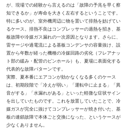
が、現場での経験から言えるのは「故障の予兆を早く察
知できるか」が寿命を大きく左右するということです。
特に多いのが、室外機周辺に物を置いて排熱を妨げてい
るケース。排熱不良はコンプレッサーの過熱を招き、基
板故障や冷媒ガス漏れの一次原因となります。さらに、
雷サージや過電流による基板コンデンサの容量抜け、設
置から年数が経った機種の冷媒回路の劣化（フレアナッ
ト部の緩み・配管のピンホール）も、夏場に表面化する
代表的な故障パターンです。
実際、夏本番にエアコンが効かなくなる多くのケース
は、初期段階で「冷えが弱い」「運転中に止まる」「異
音がする」「水漏れがある」といった軽微な症状サイン
を出していたものです。これを放置していたことで、冷
媒ガスが完全に抜けてコンプレッサーが焼き付いた、基
板の連鎖故障で本体ごと交換になった、というケースが
少なくありません。