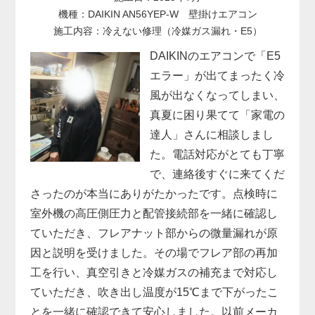
機種：DAIKIN AN56YEP-W 壁掛けエアコン
施工内容：冷えない修理（冷媒ガス漏れ・E5）
DAIKINのエアコンで「E5
エラー」が出てまったく冷
風が出なくなってしまい、
真夏に困り果てて「家電の
達人」さんに相談しまし
た。電話対応がとても丁寧
で、連絡後すぐに来てくだ
さったのが本当にありがたかったです。点検時に
室外機の高圧側圧力と配管接続部を一緒に確認し
ていただき、フレアナット部からの微量漏れが原
因と説明を受けました。その場でフレア部の再加
工を行い、真空引きと冷媒ガスの補充まで対応し
ていただき、吹き出し温度が15℃まで下がったこ
とを一緒に確認できて安心しました。以前メーカ