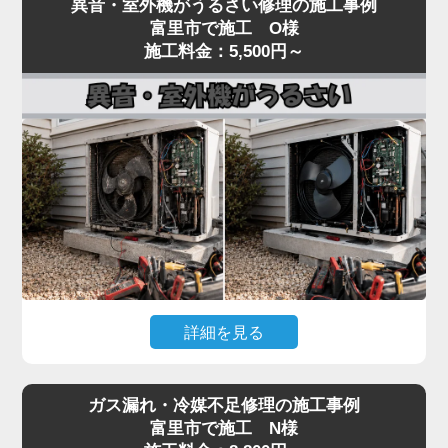
異音・室外機がうるさい修理の施工事例
いるといった「水漏れ」トラブルは、当店でも夏場
し、フィルター・冷媒・電気系統まで一貫して対
富里市で施工 O様
に集中するご相談です。
施工料金：5,500円～
応。
原因のほとんどは、ドレンホース（結露水を屋外に
経験豊富なプロの技術者が、メーカーや型番を問わ
排出する管）の詰まりです。長年使用しているとホ
ず確実に診断し、最短即日で修理いたします。
ースの中にホコリ・カビ・虫が侵入し、水の流れを
冷暖房の効きが悪いと感じたら、お早めにご相談く
妨げます。
ださい。
水漏れはドレン詰まりが関係するケースも多い一方
で、詰まりの位置、本体の傾き、ドレンパンの劣
化、ホース接続部のパッキン硬化、排水経路のトラ
ップ部詰まりなど原因は複数あり、表面だけの対処
では再発することがあります。
水漏れを放置すると、壁紙のシミ・床材の腐食・階
詳細を見る
下への漏水被害につながり、修繕費が高額になる可
能性があります。「家電の達人」では、ドレン経路
エアコンの室内機からカラカラ音がする、室外機の
全体を内視鏡で点検し、ドレンパンの状態確認・ホ
ガス漏れ・冷媒不足修理の施工事例
振動・騒音が大きいといった症状は、ファンモータ
ースおよびパッキン交換・本体取り付け状態の調整
富里市で施工 N様
ーの劣化やファン羽根の歪み、コンプレッサーの異