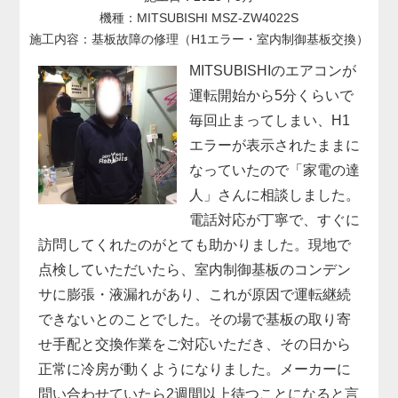
機種：MITSUBISHI MSZ-ZW4022S
施工内容：基板故障の修理（H1エラー・室内制御基板交換）
MITSUBISHIのエアコンが
運転開始から5分くらいで
毎回止まってしまい、H1
エラーが表示されたままに
なっていたので「家電の達
人」さんに相談しました。
電話対応が丁寧で、すぐに
訪問してくれたのがとても助かりました。現地で
点検していただいたら、室内制御基板のコンデン
サに膨張・液漏れがあり、これが原因で運転継続
できないとのことでした。その場で基板の取り寄
せ手配と交換作業をご対応いただき、その日から
正常に冷房が動くようになりました。メーカーに
問い合わせていたら2週間以上待つことになると言