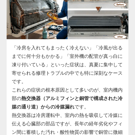
ます。
実際の現場では、運転開始から数分でコンプレッサ
ーへの通電が遮断される、ファンモーターへ正常な
指示が出せていない、リモコン信号を受信できない
など、基板故障の症状は多岐にわたります。
市販部品では対応できないため、「家電の達人」で
「冷房を入れてもまったく冷えない」「冷風が出る
は、機種ごとに専用の基板を取り寄せ、診断・交換
までに何十分もかかる」「室外機の配管が真っ白に
まで一貫対応。
凍り付いている」といった症状は、真夏に集中して
制御基板の交換には専用工具と電気系統の知識が必
寄せられる修理トラブルの中でも特に深刻なケース
須で、無理に自分で電源を入れ直すと他の部品まで
です。
巻き込んで故障が拡大することがあります。
これらの症状の根本原因として多いのが、室内機内
「勝手に止まる」「エラー表示が消えない」と感じ
部の
熱交換器（アルミフィンと銅管で構成された冷
たら、まずはお早めに点検をご依頼ください。
媒の通り道）からの冷媒漏れ
です。
熱交換器は冷房運転中、室内の熱を吸収して冷媒に
伝える心臓部の部品ですが、長年の経年劣化やフィ
ン間に蓄積した汚れ・酸性物質の影響で銅管に微細