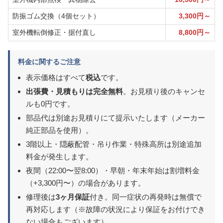
防振ゴム交換（4個セット）
3,300円～
室外機転倒修正・据付直し
8,800円～
料金に関するご注意
表示価格はすべて
税込
です。
出張費・見積もりは完全無料
。お見積り後のキャンセ
ルも0円です。
部品代は別途お見積りにて提示いたします（メーカー
純正部品を使用）。
3階以上・隠蔽配管・吊り作業・特殊高所は別途追加
料金が発生します。
夜間（22:00〜翌8:00）・早朝・年末年始は割増料金
（+3,300円〜）の場合があります。
修理後は
3ヶ月保証
付き。同一症状の再発時は無償で
再対応します（※故障の状況により保証をお付けでき
ない場合もございます）。