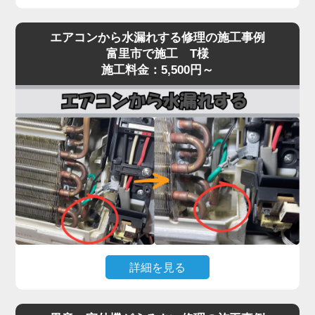
エアコンを運転しても冷風（または温風）が出な
エアコンから水漏れする修理の施工事例
い、効きが弱いという症状は、当店でも特にご相談
富里市で施工 T様
が多いトラブルです。
施工料金：5,500円～
原因は多岐にわたり、フィルター・熱交換器の目詰
まり、冷媒ガス不足、コンプレッサー異常、基板・
センサー故障、室外機の通気不良など、複数の要因
が絡んでいるケースもあります。
実際の現場では、長年メンテナンスを行っていない
機種で、フィン目詰まりや冷媒回路の不調、ファン
モーター・基板の劣化が重なり、本来の冷却性能の
半分以下しか発揮できていない状態も珍しくありま
せん。
「冷えが弱い」程度の軽微な症状を放置すると、コ
詳細を見る
ンプレッサーが過負荷で焼き付くなど高額修理に発
展する恐れがあります。「家電の達人」では、冷え
エアコン本体から水がポタポタ落ちる、壁が濡れて
ないトラブルに対して原因を切り分けながら点検