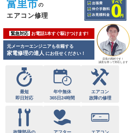
富里市
の
エアコン修理
緊急対応
お電話1本すぐ駆けつけます!
元メーカーエンジニアも在籍する
家電修理の達人
にお任せください！
店長の岡村です！
誠意を持って対応します
最短
年中無休
エアコン
即日対応
365日24時間
故障の修理
故障部品の
アフター
エアコン