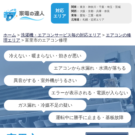
関東：
東京・神奈川・千葉・埼玉・茨城
対応
関西：
大阪・京都・兵庫・奈良
エリア
東海：
愛知・三重・岐阜
北海道：
札幌・近郊エリア
ホーム
>
洗濯機・エアコンサービス毎の対応エリア
>
エアコンの修
理エリア
> 富里市のエアコン修理
冷えない・暖まらない・効きが悪い
エアコンから水漏れ・水滴が落ちる
異音がする・室外機がうるさい
エラーが表示される・電源が入らない
ガス漏れ・冷媒不足の疑い
運転中に勝手に止まる・基板故障