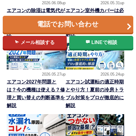
2026.06.08up
2026.05.31up
エアコンの除湿は電気代が
エアコン室外機カバーは必
高い？冷房との違い・温度
要？逆効果なNG例と設置
電話でお問い合わせ
設定・カビ対策をプロが解
環境別の選び方を専門家が
説
解説
メール相談する
LINEで相談
2026.05.27up
2026.05.24up
エアコン2027年問題と
エアコン試運転の適正時期
は？今の機種は使える？修
とやり方！夏前の冷房トラ
理と買い替えの判断基準を
ブル対策をプロが徹底的に
解説
解説