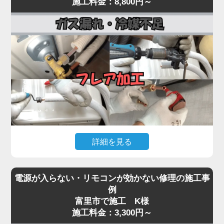
施工料金：8,800円～
まで一貫対応。
常が原因として考えられます。
最短即日対応で、内部の詰まりや劣化を根本から取
経年劣化により、室外機内部のベアリングが摩耗し
り除き、再発を防ぎます。
てうなり音が出たり、ファン羽根に枯葉や異物が当
水漏れに気付いたら、お早めにプロの点検をご依頼
たって異音を発する事例も多く見られます。
ください。
「家電の達人」では、こうした異音・振動トラブル
に対して、室外機の分解点検・ファン羽根の調整・
モーター動作確認を行い、必要に応じて部品交換を
実施。
特にコンプレッサーから低い唸り音が継続する場合
は、内部の冷媒圧縮機構が故障している可能性があ
詳細を見る
り、早期対応が重要です。
異音を放置するとモーター焼き付きや本体の倒壊リ
エアコンが「全然冷えない」「室外機の配管に霜が
スクにもつながるため、初期段階での点検が肝心。
電源が入らない・リモコンが効かない修理の施工事
付いている」「冷房運転中に氷が張る」といった症
気になる音や振動があれば、お早めにご相談くださ
例
状は、冷媒ガスが漏れているサインです。
富里市で施工 K様
い。
冷媒ガスは本来密閉系で循環しているため、減るこ
施工料金：3,300円～
と自体が異常事態。原因の多くは、室外機側の配管