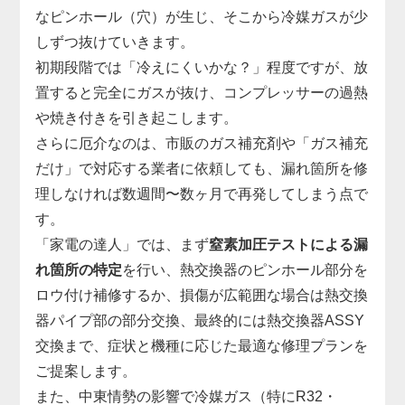
なピンホール（穴）が生じ、そこから冷媒ガスが少
しずつ抜けていきます。
初期段階では「冷えにくいかな？」程度ですが、放
置すると完全にガスが抜け、コンプレッサーの過熱
や焼き付きを引き起こします。
さらに厄介なのは、市販のガス補充剤や「ガス補充
だけ」で対応する業者に依頼しても、漏れ箇所を修
理しなければ数週間〜数ヶ月で再発してしまう点で
す。
「家電の達人」では、まず
窒素加圧テストによる漏
れ箇所の特定
を行い、熱交換器のピンホール部分を
ロウ付け補修するか、損傷が広範囲な場合は熱交換
器パイプ部の部分交換、最終的には熱交換器ASSY
交換まで、症状と機種に応じた最適な修理プランを
ご提案します。
また、中東情勢の影響で冷媒ガス（特にR32・