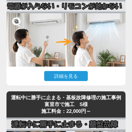
接続部（フレアナット）の緩み、配管自体のピンホ
ール、室内機の熱交換器からの微少漏れなどです。
実際の現場では、設置から10年以上経過したエアコ
ンで配管劣化によるガス漏れが多発しており、補充
だけでは数ヶ月で再発するため、漏れ箇所の特定・
修理が不可欠です。
「家電の達人」では、ガス漏れ点検（窒素加圧テス
ト）・漏れ箇所の修理・冷媒ガスの補充まで一貫対
応。R32・R410Aどちらの冷媒にも対応しておりま
詳細を見る
す。
冷媒不足のまま運転を続けるとコンプレッサーが焼
エアコンの電源が入らない、リモコンを押しても反
き付き、本体交換が必要な高額修理に発展します。
運転中に勝手に止まる・基板故障修理の施工事例
応がないといった症状は、リモコン受光基板の故
富里市で施工 S様
冷房・暖房の効きが急に悪くなったと感じたら、お
障、本体の電源基板の故障、内部ヒューズの切断ま
施工料金：22,000円～
早めにご相談ください。
で、原因が幅広いトラブルです。
見た目では原因の切り分けが困難で、無理に何度も
電源を入れ直すと、生きていた他の基板まで巻き込