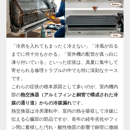
ます。
実際の現場では、運転開始から数分でコンプレッサ
ーへの通電が遮断される、ファンモーターへ正常な
指示が出せていない、リモコン信号を受信できない
など、基板故障の症状は多岐にわたります。
市販部品では対応できないため、「家電の達人」で
「冷房を入れてもまったく冷えない」「冷風が出る
は、機種ごとに専用の基板を取り寄せ、診断・交換
までに何十分もかかる」「室外機の配管が真っ白に
まで一貫対応。
凍り付いている」といった症状は、真夏に集中して
制御基板の交換には専用工具と電気系統の知識が必
寄せられる修理トラブルの中でも特に深刻なケース
須で、無理に自分で電源を入れ直すと他の部品まで
です。
巻き込んで故障が拡大することがあります。
これらの症状の根本原因として多いのが、室内機内
「勝手に止まる」「エラー表示が消えない」と感じ
部の
熱交換器（アルミフィンと銅管で構成された冷
たら、まずはお早めに点検をご依頼ください。
媒の通り道）からの冷媒漏れ
です。
熱交換器は冷房運転中、室内の熱を吸収して冷媒に
伝える心臓部の部品ですが、長年の経年劣化やフィ
ン間に蓄積した汚れ・酸性物質の影響で銅管に微細