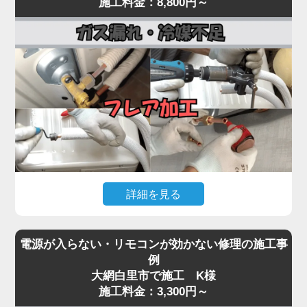
施工料金：8,800円～
まで一貫対応。
常が原因として考えられます。
最短即日対応で、内部の詰まりや劣化を根本から取
経年劣化により、室外機内部のベアリングが摩耗し
り除き、再発を防ぎます。
てうなり音が出たり、ファン羽根に枯葉や異物が当
水漏れに気付いたら、お早めにプロの点検をご依頼
たって異音を発する事例も多く見られます。
ください。
「家電の達人」では、こうした異音・振動トラブル
に対して、室外機の分解点検・ファン羽根の調整・
モーター動作確認を行い、必要に応じて部品交換を
実施。
特にコンプレッサーから低い唸り音が継続する場合
は、内部の冷媒圧縮機構が故障している可能性があ
詳細を見る
り、早期対応が重要です。
異音を放置するとモーター焼き付きや本体の倒壊リ
エアコンが「全然冷えない」「室外機の配管に霜が
スクにもつながるため、初期段階での点検が肝心。
電源が入らない・リモコンが効かない修理の施工事
付いている」「冷房運転中に氷が張る」といった症
気になる音や振動があれば、お早めにご相談くださ
例
状は、冷媒ガスが漏れているサインです。
大網白里市で施工 K様
い。
冷媒ガスは本来密閉系で循環しているため、減るこ
施工料金：3,300円～
と自体が異常事態。原因の多くは、室外機側の配管