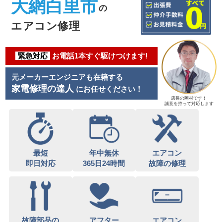
大網白里市
の
エアコン修理
緊急対応
お電話1本すぐ駆けつけます!
元メーカーエンジニアも在籍する
家電修理の達人
にお任せください！
店長の岡村です！
誠意を持って対応します
最短
年中無休
エアコン
即日対応
365日24時間
故障の修理
故障部品の
アフター
エアコン