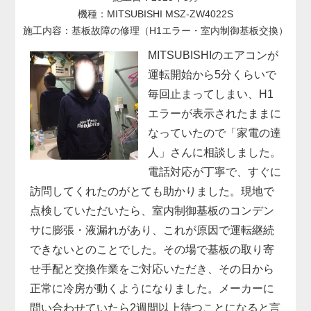
機種：MITSUBISHI MSZ-ZW4022S
施工内容：基板故障の修理（H1エラー・室内制御基板交換）
MITSUBISHIのエアコンが
運転開始から5分くらいで
毎回止まってしまい、H1
エラーが表示されたままに
なっていたので「家電の達
人」さんに相談しました。
電話対応が丁寧で、すぐに
訪問してくれたのがとても助かりました。現地で
点検していただいたら、室内制御基板のコンデン
サに膨張・液漏れがあり、これが原因で運転継続
できないとのことでした。その場で基板の取り寄
せ手配と交換作業をご対応いただき、その日から
正常に冷房が動くようになりました。メーカーに
問い合わせていたら2週間以上待つことになると言