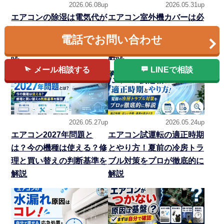
2026.06.08up
2026.05.31up
エアコンの除湿は電気代が
エアコン室外機カバーは必
高い？冷房との違い・温度
要？逆効果なNG例と設置
電話でお問い合わせ
設定・カビ対策をプロが解
環境別の選び方を専門家が
説
解説
メール相談する
LINEで相談
2026.05.27up
2026.05.24up
エアコン2027年問題と
エアコン試運転の適正時期
は？今の機種は使える？修
とやり方！夏前の冷房トラ
理と買い替えの判断基準を
ブル対策をプロが徹底的に
解説
解説