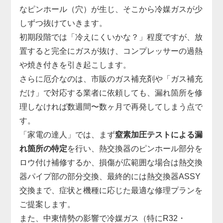
なピンホール（穴）が生じ、そこから冷媒ガスが少
しずつ抜けていきます。
初期段階では「冷えにくいかな？」程度ですが、放
置すると完全にガスが抜け、コンプレッサーの過熱
や焼き付きを引き起こします。
さらに厄介なのは、市販のガス補充剤や「ガス補充
だけ」で対応する業者に依頼しても、漏れ箇所を修
理しなければ数週間〜数ヶ月で再発してしまう点で
す。
「家電の達人」では、まず
窒素加圧テストによる漏
れ箇所の特定
を行い、熱交換器のピンホール部分を
ロウ付け補修するか、損傷が広範囲な場合は熱交換
器パイプ部の部分交換、最終的には熱交換器ASSY
交換まで、症状と機種に応じた最適な修理プランを
ご提案します。
また、中東情勢の影響で冷媒ガス（特にR32・