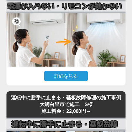
接続部（フレアナット）の緩み、配管自体のピンホ
ール、室内機の熱交換器からの微少漏れなどです。
実際の現場では、設置から10年以上経過したエアコ
ンで配管劣化によるガス漏れが多発しており、補充
だけでは数ヶ月で再発するため、漏れ箇所の特定・
修理が不可欠です。
「家電の達人」では、ガス漏れ点検（窒素加圧テス
ト）・漏れ箇所の修理・冷媒ガスの補充まで一貫対
応。R32・R410Aどちらの冷媒にも対応しておりま
詳細を見る
す。
冷媒不足のまま運転を続けるとコンプレッサーが焼
エアコンの電源が入らない、リモコンを押しても反
き付き、本体交換が必要な高額修理に発展します。
運転中に勝手に止まる・基板故障修理の施工事例
応がないといった症状は、リモコン受光基板の故
大網白里市で施工 S様
冷房・暖房の効きが急に悪くなったと感じたら、お
障、本体の電源基板の故障、内部ヒューズの切断ま
施工料金：22,000円～
早めにご相談ください。
で、原因が幅広いトラブルです。
見た目では原因の切り分けが困難で、無理に何度も
電源を入れ直すと、生きていた他の基板まで巻き込