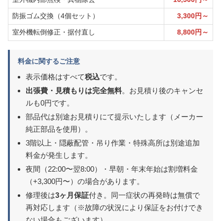
防振ゴム交換（4個セット）
3,300円～
室外機転倒修正・据付直し
8,800円～
料金に関するご注意
表示価格はすべて
税込
です。
出張費・見積もりは完全無料
。お見積り後のキャンセ
ルも0円です。
部品代は別途お見積りにて提示いたします（メーカー
純正部品を使用）。
3階以上・隠蔽配管・吊り作業・特殊高所は別途追加
料金が発生します。
夜間（22:00〜翌8:00）・早朝・年末年始は割増料金
（+3,300円〜）の場合があります。
修理後は
3ヶ月保証
付き。同一症状の再発時は無償で
再対応します（※故障の状況により保証をお付けでき
ない場合もございます）。