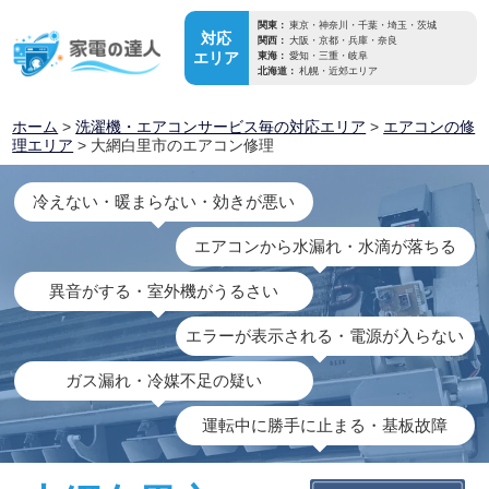
関東：
東京・神奈川・千葉・埼玉・茨城
対応
関西：
大阪・京都・兵庫・奈良
エリア
東海：
愛知・三重・岐阜
北海道：
札幌・近郊エリア
ホーム
>
洗濯機・エアコンサービス毎の対応エリア
>
エアコンの修
理エリア
> 大網白里市のエアコン修理
冷えない・暖まらない・効きが悪い
エアコンから水漏れ・水滴が落ちる
異音がする・室外機がうるさい
エラーが表示される・電源が入らない
ガス漏れ・冷媒不足の疑い
運転中に勝手に止まる・基板故障