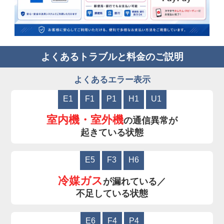
よくあるトラブルと料金のご説明
よくあるエラー表示
E1
F1
P1
H1
U1
室内機・室外機
の通信異常が
起きている状態
E5
F3
H6
冷媒ガス
が漏れている／
不足している状態
E6
F4
P4