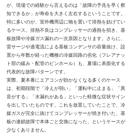
が、現場での経験から言えるのは「故障の予兆を早く察
知できるか」が寿命を大きく左右するということです。
特に多いのが、室外機周辺に物を置いて排熱を妨げてい
るケース。排熱不良はコンプレッサーの過熱を招き、基
板故障や冷媒ガス漏れの一次原因となります。さらに、
雷サージや過電流による基板コンデンサの容量抜け、設
置から年数が経った機種の冷媒回路の劣化（フレアナッ
ト部の緩み・配管のピンホール）も、夏場に表面化する
代表的な故障パターンです。
実際、夏本番にエアコンが効かなくなる多くのケース
は、初期段階で「冷えが弱い」「運転中に止まる」「異
音がする」「水漏れがある」といった軽微な症状サイン
を出していたものです。これを放置していたことで、冷
媒ガスが完全に抜けてコンプレッサーが焼き付いた、基
板の連鎖故障で本体ごと交換になった、というケースが
少なくありません。