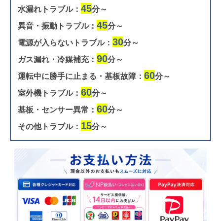
45
水漏れトラブル：
分～
45
異音・振動トラブル：
分～
30
電源が入らないトラブル：
分～
90
ガス漏れ・冷媒補充：
分～
60
運転中に勝手に止まる・基板故障：
分～
60
室外機トラブル：
分～
60
基板・センサー異常：
分～
15
その他トラブル：
分～