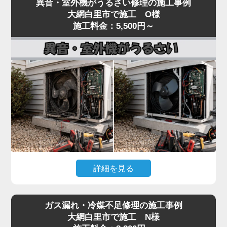
異音・室外機がうるさい修理の施工事例
いるといった「水漏れ」トラブルは、当店でも夏場
し、フィルター・冷媒・電気系統まで一貫して対
大網白里市で施工 O様
に集中するご相談です。
施工料金：5,500円～
応。
原因のほとんどは、ドレンホース（結露水を屋外に
経験豊富なプロの技術者が、メーカーや型番を問わ
排出する管）の詰まりです。長年使用しているとホ
ず確実に診断し、最短即日で修理いたします。
ースの中にホコリ・カビ・虫が侵入し、水の流れを
冷暖房の効きが悪いと感じたら、お早めにご相談く
妨げます。
ださい。
水漏れはドレン詰まりが関係するケースも多い一方
で、詰まりの位置、本体の傾き、ドレンパンの劣
化、ホース接続部のパッキン硬化、排水経路のトラ
ップ部詰まりなど原因は複数あり、表面だけの対処
では再発することがあります。
水漏れを放置すると、壁紙のシミ・床材の腐食・階
詳細を見る
下への漏水被害につながり、修繕費が高額になる可
能性があります。「家電の達人」では、ドレン経路
エアコンの室内機からカラカラ音がする、室外機の
全体を内視鏡で点検し、ドレンパンの状態確認・ホ
ガス漏れ・冷媒不足修理の施工事例
振動・騒音が大きいといった症状は、ファンモータ
ースおよびパッキン交換・本体取り付け状態の調整
大網白里市で施工 N様
ーの劣化やファン羽根の歪み、コンプレッサーの異