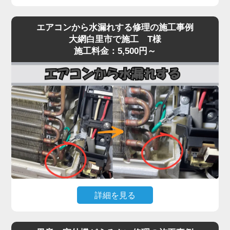
エアコンを運転しても冷風（または温風）が出な
エアコンから水漏れする修理の施工事例
い、効きが弱いという症状は、当店でも特にご相談
大網白里市で施工 T様
が多いトラブルです。
施工料金：5,500円～
原因は多岐にわたり、フィルター・熱交換器の目詰
まり、冷媒ガス不足、コンプレッサー異常、基板・
センサー故障、室外機の通気不良など、複数の要因
が絡んでいるケースもあります。
実際の現場では、長年メンテナンスを行っていない
機種で、フィン目詰まりや冷媒回路の不調、ファン
モーター・基板の劣化が重なり、本来の冷却性能の
半分以下しか発揮できていない状態も珍しくありま
せん。
「冷えが弱い」程度の軽微な症状を放置すると、コ
詳細を見る
ンプレッサーが過負荷で焼き付くなど高額修理に発
展する恐れがあります。「家電の達人」では、冷え
エアコン本体から水がポタポタ落ちる、壁が濡れて
ないトラブルに対して原因を切り分けながら点検