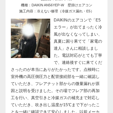
機種：DAIKIN AN56YEP-W 壁掛けエアコン
施工内容：冷えない修理（冷媒ガス漏れ・E5）
DAIKINのエアコンで「E5
エラー」が出てまったく冷
風が出なくなってしまい、
真夏に困り果てて「家電の
達人」さんに相談しまし
た。電話対応がとても丁寧
で、連絡後すぐに来てくだ
さったのが本当にありがたかったです。点検時に
室外機の高圧側圧力と配管接続部を一緒に確認し
ていただき、フレアナット部からの微量漏れが原
因と説明を受けました。その場でフレア部の再加
工を行い、真空引きと冷媒ガスの補充まで対応し
ていただき、吹き出し温度が15℃まで下がったこ
とを一緒に確認できて安心しました。以前メーカ