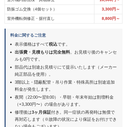
防振ゴム交換（4個セット）
3,300円～
室外機転倒修正・据付直し
8,800円～
料金に関するご注意
表示価格はすべて
税込
です。
出張費・見積もりは完全無料
。お見積り後のキャンセ
ルも0円です。
部品代は別途お見積りにて提示いたします（メーカー
純正部品を使用）。
3階以上・隠蔽配管・吊り作業・特殊高所は別途追加
料金が発生します。
夜間（22:00〜翌8:00）・早朝・年末年始は割増料金
（+3,300円〜）の場合があります。
修理後は
3ヶ月保証
付き。同一症状の再発時は無償で
再対応します（※故障の状況により保証をお付けでき
ない場合もございます）。