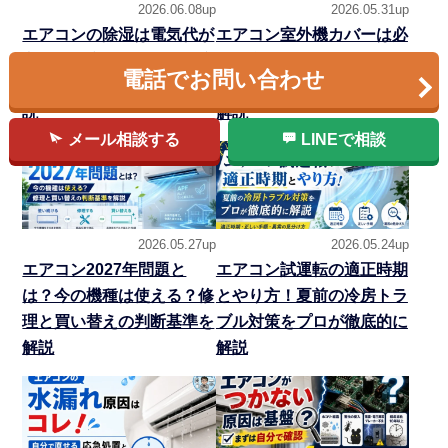
2026.06.08up
2026.05.31up
エアコンの除湿は電気代が
エアコン室外機カバーは必
高い？冷房との違い・温度
要？逆効果なNG例と設置
電話でお問い合わせ
設定・カビ対策をプロが解
環境別の選び方を専門家が
説
解説
メール相談する
LINEで相談
2026.05.27up
2026.05.24up
エアコン2027年問題と
エアコン試運転の適正時期
は？今の機種は使える？修
とやり方！夏前の冷房トラ
理と買い替えの判断基準を
ブル対策をプロが徹底的に
解説
解説