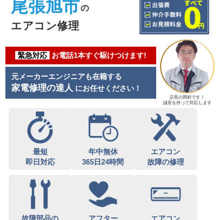
尾張旭市
の
エアコン修理
緊急対応
お電話1本すぐ駆けつけます!
元メーカーエンジニアも在籍する
家電修理の達人
にお任せください！
店長の岡村です！
誠意を持って対応します
最短
年中無休
エアコン
即日対応
365日24時間
故障の修理
故障部品の
アフター
エアコン