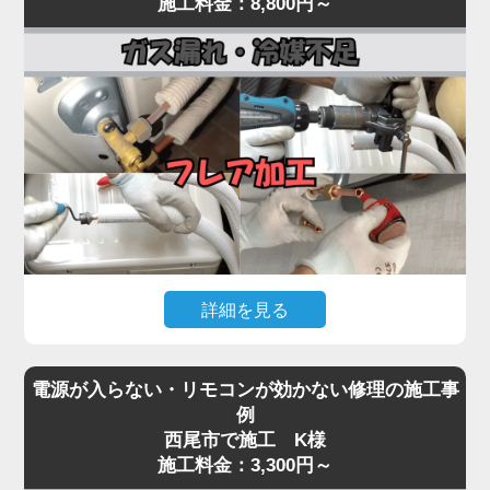
施工料金：8,800円～
まで一貫対応。
常が原因として考えられます。
最短即日対応で、内部の詰まりや劣化を根本から取
経年劣化により、室外機内部のベアリングが摩耗し
り除き、再発を防ぎます。
てうなり音が出たり、ファン羽根に枯葉や異物が当
水漏れに気付いたら、お早めにプロの点検をご依頼
たって異音を発する事例も多く見られます。
ください。
「家電の達人」では、こうした異音・振動トラブル
に対して、室外機の分解点検・ファン羽根の調整・
モーター動作確認を行い、必要に応じて部品交換を
実施。
特にコンプレッサーから低い唸り音が継続する場合
は、内部の冷媒圧縮機構が故障している可能性があ
詳細を見る
り、早期対応が重要です。
異音を放置するとモーター焼き付きや本体の倒壊リ
エアコンが「全然冷えない」「室外機の配管に霜が
スクにもつながるため、初期段階での点検が肝心。
電源が入らない・リモコンが効かない修理の施工事
付いている」「冷房運転中に氷が張る」といった症
気になる音や振動があれば、お早めにご相談くださ
例
状は、冷媒ガスが漏れているサインです。
西尾市で施工 K様
い。
冷媒ガスは本来密閉系で循環しているため、減るこ
施工料金：3,300円～
と自体が異常事態。原因の多くは、室外機側の配管