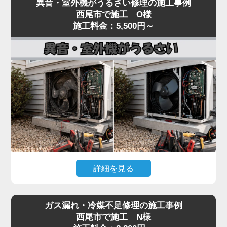
異音・室外機がうるさい修理の施工事例
いるといった「水漏れ」トラブルは、当店でも夏場
し、フィルター・冷媒・電気系統まで一貫して対
西尾市で施工 O様
に集中するご相談です。
施工料金：5,500円～
応。
原因のほとんどは、ドレンホース（結露水を屋外に
経験豊富なプロの技術者が、メーカーや型番を問わ
排出する管）の詰まりです。長年使用しているとホ
ず確実に診断し、最短即日で修理いたします。
ースの中にホコリ・カビ・虫が侵入し、水の流れを
冷暖房の効きが悪いと感じたら、お早めにご相談く
妨げます。
ださい。
水漏れはドレン詰まりが関係するケースも多い一方
で、詰まりの位置、本体の傾き、ドレンパンの劣
化、ホース接続部のパッキン硬化、排水経路のトラ
ップ部詰まりなど原因は複数あり、表面だけの対処
では再発することがあります。
水漏れを放置すると、壁紙のシミ・床材の腐食・階
詳細を見る
下への漏水被害につながり、修繕費が高額になる可
能性があります。「家電の達人」では、ドレン経路
エアコンの室内機からカラカラ音がする、室外機の
全体を内視鏡で点検し、ドレンパンの状態確認・ホ
ガス漏れ・冷媒不足修理の施工事例
振動・騒音が大きいといった症状は、ファンモータ
ースおよびパッキン交換・本体取り付け状態の調整
西尾市で施工 N様
ーの劣化やファン羽根の歪み、コンプレッサーの異