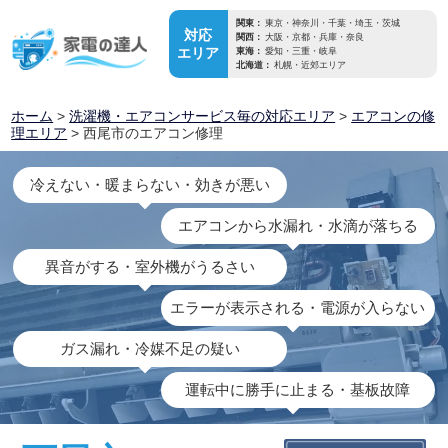
関東：
東京・神奈川・千葉・埼玉・茨城
対応
関西：
大阪・京都・兵庫・奈良
エリア
東海：
愛知・三重・岐阜
北海道：
札幌・近郊エリア
ホーム
>
洗濯機・エアコンサービス毎の対応エリア
>
エアコンの修
理エリア
> 西尾市のエアコン修理
冷えない・暖まらない・効きが悪い
エアコンから水漏れ・水滴が落ちる
異音がする・室外機がうるさい
エラーが表示される・電源が入らない
ガス漏れ・冷媒不足の疑い
運転中に勝手に止まる・基板故障