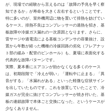
が、現場での経験から言えるのは「故障の予兆を早く察
知できるか」が寿命を大きく左右するということです。
特に多いのが、室外機周辺に物を置いて排熱を妨げてい
るケース。排熱不良はコンプレッサーの過熱を招き、基
板故障や冷媒ガス漏れの一次原因となります。さらに、
雷サージや過電流による基板コンデンサの容量抜け、設
置から年数が経った機種の冷媒回路の劣化（フレアナッ
ト部の緩み・配管のピンホール）も、夏場に表面化する
代表的な故障パターンです。
実際、夏本番にエアコンが効かなくなる多くのケース
は、初期段階で「冷えが弱い」「運転中に止まる」「異
音がする」「水漏れがある」といった軽微な症状サイン
を出していたものです。これを放置していたことで、冷
媒ガスが完全に抜けてコンプレッサーが焼き付いた、基
板の連鎖故障で本体ごと交換になった、というケースが
少なくありません。