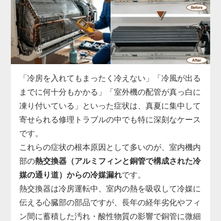
ます。
実際の現場では、運転開始から数分でコンプレッサ
ーへの通電が遮断される、ファンモーターへ正常な
指示が出せていない、リモコン信号を受信できない
など、基板故障の症状は多岐にわたります。
市販部品では対応できないため、「家電の達人」で
「冷房を入れてもまったく冷えない」「冷風が出る
は、機種ごとに専用の基板を取り寄せ、診断・交換
までに何十分もかかる」「室外機の配管が真っ白に
まで一貫対応。
凍り付いている」といった症状は、真夏に集中して
制御基板の交換には専用工具と電気系統の知識が必
寄せられる修理トラブルの中でも特に深刻なケース
須で、無理に自分で電源を入れ直すと他の部品まで
です。
巻き込んで故障が拡大することがあります。
これらの症状の根本原因として多いのが、室内機内
「勝手に止まる」「エラー表示が消えない」と感じ
部の
熱交換器（アルミフィンと銅管で構成された冷
たら、まずはお早めに点検をご依頼ください。
媒の通り道）からの冷媒漏れ
です。
熱交換器は冷房運転中、室内の熱を吸収して冷媒に
伝える心臓部の部品ですが、長年の経年劣化やフィ
ン間に蓄積した汚れ・酸性物質の影響で銅管に微細