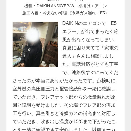
機種：DAIKIN AN56YEP-W 壁掛けエアコン
施工内容：冷えない修理（冷媒ガス漏れ・E5）
DAIKINのエアコンで「E5
エラー」が出てまったく冷
風が出なくなってしまい、
真夏に困り果てて「家電の
達人」さんに相談しまし
た。電話対応がとても丁寧
で、連絡後すぐに来てくだ
さったのが本当にありがたかったです。点検時に
室外機の高圧側圧力と配管接続部を一緒に確認し
ていただき、フレアナット部からの微量漏れが原
因と説明を受けました。その場でフレア部の再加
工を行い、真空引きと冷媒ガスの補充まで対応し
ていただき、吹き出し温度が15℃まで下がったこ
とを一緒に確認できて安心しました。以前メーカ