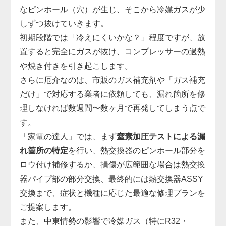
なピンホール（穴）が生じ、そこから冷媒ガスが少
しずつ抜けていきます。
初期段階では「冷えにくいかな？」程度ですが、放
置すると完全にガスが抜け、コンプレッサーの過熱
や焼き付きを引き起こします。
さらに厄介なのは、市販のガス補充剤や「ガス補充
だけ」で対応する業者に依頼しても、漏れ箇所を修
理しなければ数週間〜数ヶ月で再発してしまう点で
す。
「家電の達人」では、まず
窒素加圧テストによる漏
れ箇所の特定
を行い、熱交換器のピンホール部分を
ロウ付け補修するか、損傷が広範囲な場合は熱交換
器パイプ部の部分交換、最終的には熱交換器ASSY
交換まで、症状と機種に応じた最適な修理プランを
ご提案します。
また、中東情勢の影響で冷媒ガス（特にR32・