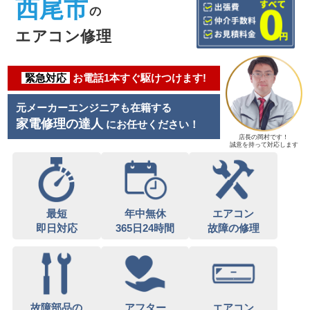
西尾市
の
エアコン修理
緊急対応
お電話1本すぐ駆けつけます!
元メーカーエンジニアも在籍する
家電修理の達人
にお任せください！
店長の岡村です！
誠意を持って対応します
最短
年中無休
エアコン
即日対応
365日24時間
故障の修理
故障部品の
アフター
エアコン