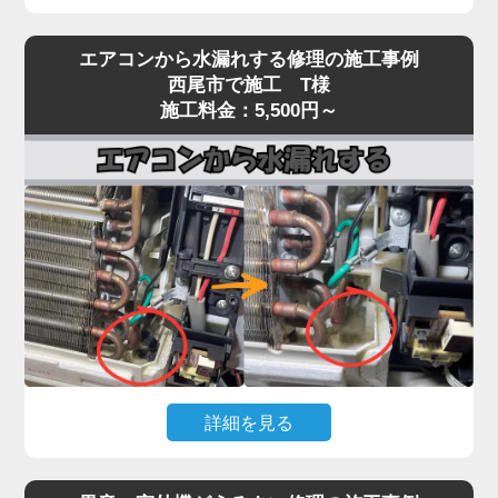
エアコンを運転しても冷風（または温風）が出な
エアコンから水漏れする修理の施工事例
い、効きが弱いという症状は、当店でも特にご相談
西尾市で施工 T様
が多いトラブルです。
施工料金：5,500円～
原因は多岐にわたり、フィルター・熱交換器の目詰
まり、冷媒ガス不足、コンプレッサー異常、基板・
センサー故障、室外機の通気不良など、複数の要因
が絡んでいるケースもあります。
実際の現場では、長年メンテナンスを行っていない
機種で、フィン目詰まりや冷媒回路の不調、ファン
モーター・基板の劣化が重なり、本来の冷却性能の
半分以下しか発揮できていない状態も珍しくありま
せん。
「冷えが弱い」程度の軽微な症状を放置すると、コ
詳細を見る
ンプレッサーが過負荷で焼き付くなど高額修理に発
展する恐れがあります。「家電の達人」では、冷え
エアコン本体から水がポタポタ落ちる、壁が濡れて
ないトラブルに対して原因を切り分けながら点検