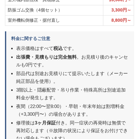
防振ゴム交換（4個セット）
3,300円～
室外機転倒修正・据付直し
8,800円～
料金に関するご注意
表示価格はすべて
税込
です。
出張費・見積もりは完全無料
。お見積り後のキャンセ
ルも0円です。
部品代は別途お見積りにて提示いたします（メーカー
純正部品を使用）。
3階以上・隠蔽配管・吊り作業・特殊高所は別途追加
料金が発生します。
夜間（22:00〜翌8:00）・早朝・年末年始は割増料金
（+3,300円〜）の場合があります。
修理後は
3ヶ月保証
付き。同一症状の再発時は無償で
再対応します（※故障の状況により保証をお付けでき
ない場合もございます）。