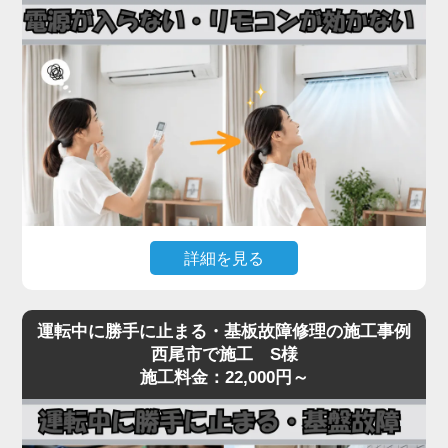
接続部（フレアナット）の緩み、配管自体のピンホ
ール、室内機の熱交換器からの微少漏れなどです。
実際の現場では、設置から10年以上経過したエアコ
ンで配管劣化によるガス漏れが多発しており、補充
だけでは数ヶ月で再発するため、漏れ箇所の特定・
修理が不可欠です。
「家電の達人」では、ガス漏れ点検（窒素加圧テス
ト）・漏れ箇所の修理・冷媒ガスの補充まで一貫対
応。R32・R410Aどちらの冷媒にも対応しておりま
詳細を見る
す。
冷媒不足のまま運転を続けるとコンプレッサーが焼
エアコンの電源が入らない、リモコンを押しても反
き付き、本体交換が必要な高額修理に発展します。
運転中に勝手に止まる・基板故障修理の施工事例
応がないといった症状は、リモコン受光基板の故
西尾市で施工 S様
冷房・暖房の効きが急に悪くなったと感じたら、お
障、本体の電源基板の故障、内部ヒューズの切断ま
施工料金：22,000円～
早めにご相談ください。
で、原因が幅広いトラブルです。
見た目では原因の切り分けが困難で、無理に何度も
電源を入れ直すと、生きていた他の基板まで巻き込