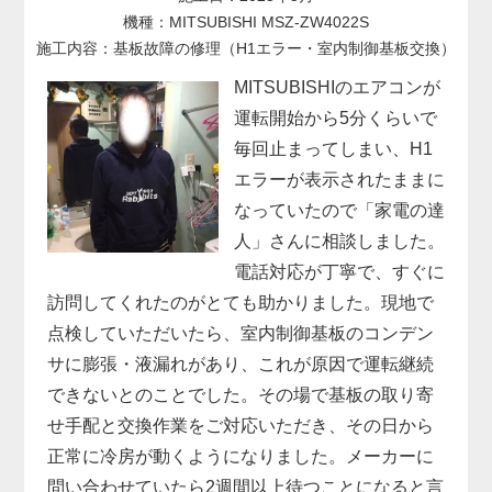
機種：MITSUBISHI MSZ-ZW4022S
施工内容：基板故障の修理（H1エラー・室内制御基板交換）
MITSUBISHIのエアコンが
運転開始から5分くらいで
毎回止まってしまい、H1
エラーが表示されたままに
なっていたので「家電の達
人」さんに相談しました。
電話対応が丁寧で、すぐに
訪問してくれたのがとても助かりました。現地で
点検していただいたら、室内制御基板のコンデン
サに膨張・液漏れがあり、これが原因で運転継続
できないとのことでした。その場で基板の取り寄
せ手配と交換作業をご対応いただき、その日から
正常に冷房が動くようになりました。メーカーに
問い合わせていたら2週間以上待つことになると言