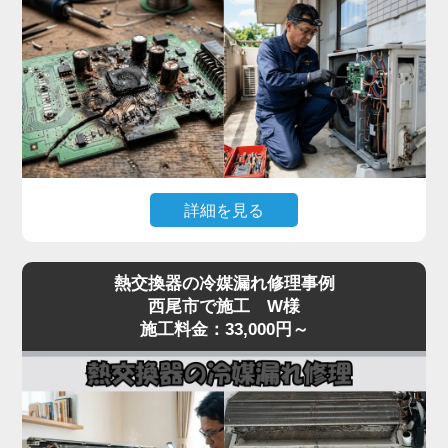
んで故障が拡大するリスクがあります。
「家電の達人」では、テスターで本体への入力電
圧、電源基板の出力電圧、受光基板の出力信号を順
番に切り分けて点検。リモコン故障なら互換リモコ
ンの取り寄せ、本体側なら電源基板・受光基板の交
換に対応します。
突然停止して動かない症状は基板系トラブルが大半
詳細を見る
なので、まずはお早めに点検をご依頼ください。夏
場の緊急時にも最短即日で駆けつけます。
「冷房中に突然エアコンが止まってしまう」「電源
熱交換器の冷媒漏れ修理事例
は入るが数分で停止する」「特定のエラーコード
西尾市で施工 W様
（E1・F1・H1など）が出て動かない」といった症
施工料金：33,000円～
状は、室内機または室外機の制御基板の故障が原因
のケースが多く見られます。
基板は経年劣化に加え、雷サージや過電流、コンデ
ンサの容量抜けなどで突発的に故障することがあり