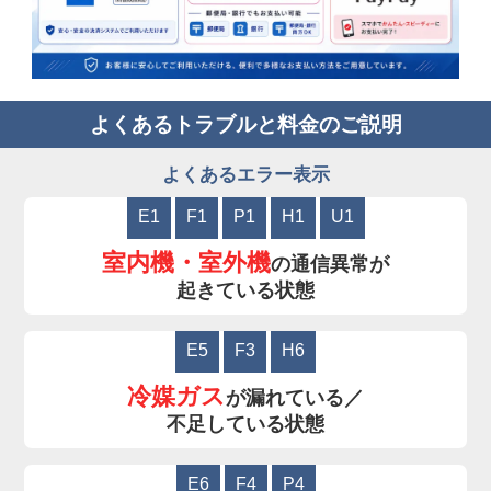
よくあるトラブルと料金のご説明
よくあるエラー表示
E1
F1
P1
H1
U1
室内機・室外機
の通信異常が
起きている状態
E5
F3
H6
冷媒ガス
が漏れている／
不足している状態
E6
F4
P4