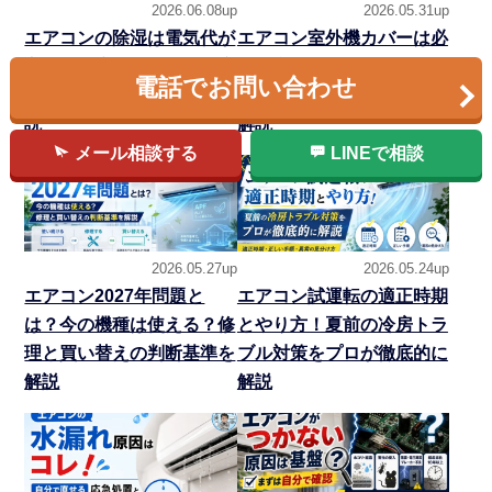
2026.06.08up
2026.05.31up
エアコンの除湿は電気代が
エアコン室外機カバーは必
高い？冷房との違い・温度
要？逆効果なNG例と設置
電話でお問い合わせ
設定・カビ対策をプロが解
環境別の選び方を専門家が
説
解説
メール相談する
LINEで相談
2026.05.27up
2026.05.24up
エアコン2027年問題と
エアコン試運転の適正時期
は？今の機種は使える？修
とやり方！夏前の冷房トラ
理と買い替えの判断基準を
ブル対策をプロが徹底的に
解説
解説