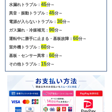
45
水漏れトラブル：
分～
45
異音・振動トラブル：
分～
30
電源が入らないトラブル：
分～
90
ガス漏れ・冷媒補充：
分～
60
運転中に勝手に止まる・基板故障：
分～
60
室外機トラブル：
分～
60
基板・センサー異常：
分～
15
その他トラブル：
分～