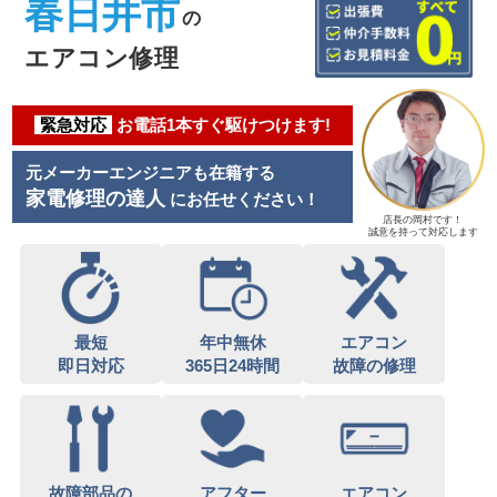
春日井市
の
エアコン修理
緊急対応
お電話1本すぐ駆けつけます!
元メーカーエンジニアも在籍する
家電修理の達人
にお任せください！
店長の岡村です！
誠意を持って対応します
最短
年中無休
エアコン
即日対応
365日24時間
故障の修理
故障部品の
アフター
エアコン