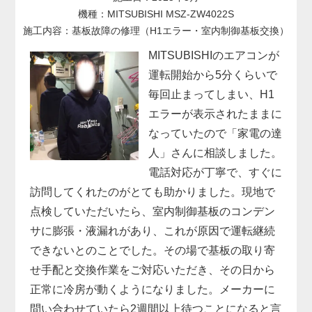
機種：MITSUBISHI MSZ-ZW4022S
施工内容：基板故障の修理（H1エラー・室内制御基板交換）
MITSUBISHIのエアコンが
運転開始から5分くらいで
毎回止まってしまい、H1
エラーが表示されたままに
なっていたので「家電の達
人」さんに相談しました。
電話対応が丁寧で、すぐに
訪問してくれたのがとても助かりました。現地で
点検していただいたら、室内制御基板のコンデン
サに膨張・液漏れがあり、これが原因で運転継続
できないとのことでした。その場で基板の取り寄
せ手配と交換作業をご対応いただき、その日から
正常に冷房が動くようになりました。メーカーに
問い合わせていたら2週間以上待つことになると言