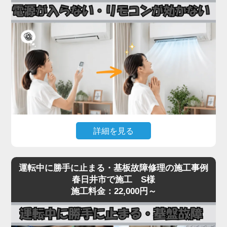
接続部（フレアナット）の緩み、配管自体のピンホ
ール、室内機の熱交換器からの微少漏れなどです。
実際の現場では、設置から10年以上経過したエアコ
ンで配管劣化によるガス漏れが多発しており、補充
だけでは数ヶ月で再発するため、漏れ箇所の特定・
修理が不可欠です。
「家電の達人」では、ガス漏れ点検（窒素加圧テス
ト）・漏れ箇所の修理・冷媒ガスの補充まで一貫対
応。R32・R410Aどちらの冷媒にも対応しておりま
詳細を見る
す。
冷媒不足のまま運転を続けるとコンプレッサーが焼
エアコンの電源が入らない、リモコンを押しても反
き付き、本体交換が必要な高額修理に発展します。
運転中に勝手に止まる・基板故障修理の施工事例
応がないといった症状は、リモコン受光基板の故
春日井市で施工 S様
冷房・暖房の効きが急に悪くなったと感じたら、お
障、本体の電源基板の故障、内部ヒューズの切断ま
施工料金：22,000円～
早めにご相談ください。
で、原因が幅広いトラブルです。
見た目では原因の切り分けが困難で、無理に何度も
電源を入れ直すと、生きていた他の基板まで巻き込