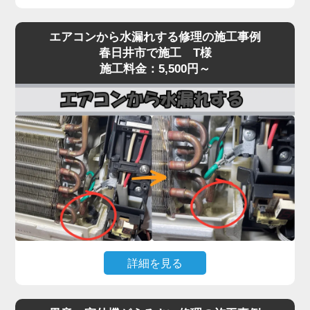
エアコンを運転しても冷風（または温風）が出な
エアコンから水漏れする修理の施工事例
い、効きが弱いという症状は、当店でも特にご相談
春日井市で施工 T様
が多いトラブルです。
施工料金：5,500円～
原因は多岐にわたり、フィルター・熱交換器の目詰
まり、冷媒ガス不足、コンプレッサー異常、基板・
センサー故障、室外機の通気不良など、複数の要因
が絡んでいるケースもあります。
実際の現場では、長年メンテナンスを行っていない
機種で、フィン目詰まりや冷媒回路の不調、ファン
モーター・基板の劣化が重なり、本来の冷却性能の
半分以下しか発揮できていない状態も珍しくありま
せん。
「冷えが弱い」程度の軽微な症状を放置すると、コ
詳細を見る
ンプレッサーが過負荷で焼き付くなど高額修理に発
展する恐れがあります。「家電の達人」では、冷え
エアコン本体から水がポタポタ落ちる、壁が濡れて
ないトラブルに対して原因を切り分けながら点検