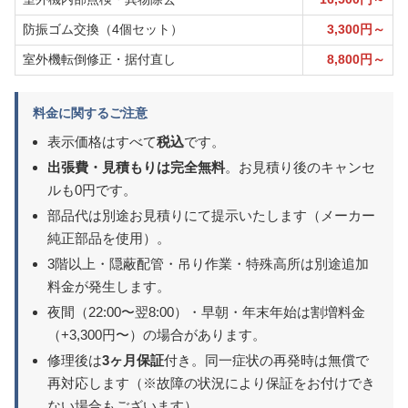
防振ゴム交換（4個セット）
3,300円～
室外機転倒修正・据付直し
8,800円～
料金に関するご注意
表示価格はすべて
税込
です。
出張費・見積もりは完全無料
。お見積り後のキャンセ
ルも0円です。
部品代は別途お見積りにて提示いたします（メーカー
純正部品を使用）。
3階以上・隠蔽配管・吊り作業・特殊高所は別途追加
料金が発生します。
夜間（22:00〜翌8:00）・早朝・年末年始は割増料金
（+3,300円〜）の場合があります。
修理後は
3ヶ月保証
付き。同一症状の再発時は無償で
再対応します（※故障の状況により保証をお付けでき
ない場合もございます）。