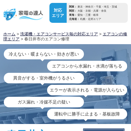
関東：
東京・神奈川・千葉・埼玉・茨城
対応
関西：
大阪・京都・兵庫・奈良
エリア
東海：
愛知・三重・岐阜
北海道：
札幌・近郊エリア
ホーム
>
洗濯機・エアコンサービス毎の対応エリア
>
エアコンの修
理エリア
> 春日井市のエアコン修理
冷えない・暖まらない・効きが悪い
エアコンから水漏れ・水滴が落ちる
異音がする・室外機がうるさい
エラーが表示される・電源が入らない
ガス漏れ・冷媒不足の疑い
運転中に勝手に止まる・基板故障