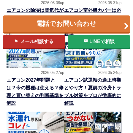
2026.06.08up
2026.05.31up
エアコンの除湿は電気代が
エアコン室外機カバーは必
高い？冷房との違い・温度
要？逆効果なNG例と設置
電話でお問い合わせ
設定・カビ対策をプロが解
環境別の選び方を専門家が
説
解説
メール相談する
LINEで相談
2026.05.27up
2026.05.24up
エアコン2027年問題と
エアコン試運転の適正時期
は？今の機種は使える？修
とやり方！夏前の冷房トラ
理と買い替えの判断基準を
ブル対策をプロが徹底的に
解説
解説