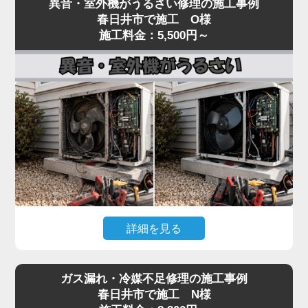
異音・室外機がうるさい修理の施工事例
いるといった「水漏れ」トラブルは、当店でも夏場
し、フィルター・冷媒・電気系統まで一貫して対
春日井市で施工 O様
に集中するご相談です。
施工料金：5,500円～
応。
原因のほとんどは、ドレンホース（結露水を屋外に
経験豊富なプロの技術者が、メーカーや型番を問わ
排出する管）の詰まりです。長年使用しているとホ
ず確実に診断し、最短即日で修理いたします。
ースの中にホコリ・カビ・虫が侵入し、水の流れを
冷暖房の効きが悪いと感じたら、お早めにご相談く
妨げます。
ださい。
水漏れはドレン詰まりが関係するケースも多い一方
で、詰まりの位置、本体の傾き、ドレンパンの劣
化、ホース接続部のパッキン硬化、排水経路のトラ
ップ部詰まりなど原因は複数あり、表面だけの対処
では再発することがあります。
水漏れを放置すると、壁紙のシミ・床材の腐食・階
詳細を見る
下への漏水被害につながり、修繕費が高額になる可
能性があります。「家電の達人」では、ドレン経路
エアコンの室内機からカラカラ音がする、室外機の
全体を内視鏡で点検し、ドレンパンの状態確認・ホ
ガス漏れ・冷媒不足修理の施工事例
振動・騒音が大きいといった症状は、ファンモータ
ースおよびパッキン交換・本体取り付け状態の調整
春日井市で施工 N様
ーの劣化やファン羽根の歪み、コンプレッサーの異