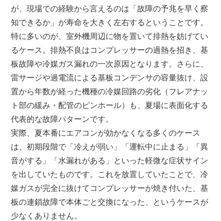
が、現場での経験から言えるのは「故障の予兆を早く察
知できるか」が寿命を大きく左右するということです。
特に多いのが、室外機周辺に物を置いて排熱を妨げてい
るケース。排熱不良はコンプレッサーの過熱を招き、基
板故障や冷媒ガス漏れの一次原因となります。さらに、
雷サージや過電流による基板コンデンサの容量抜け、設
置から年数が経った機種の冷媒回路の劣化（フレアナッ
ト部の緩み・配管のピンホール）も、夏場に表面化する
代表的な故障パターンです。
実際、夏本番にエアコンが効かなくなる多くのケース
は、初期段階で「冷えが弱い」「運転中に止まる」「異
音がする」「水漏れがある」といった軽微な症状サイン
を出していたものです。これを放置していたことで、冷
媒ガスが完全に抜けてコンプレッサーが焼き付いた、基
板の連鎖故障で本体ごと交換になった、というケースが
少なくありません。