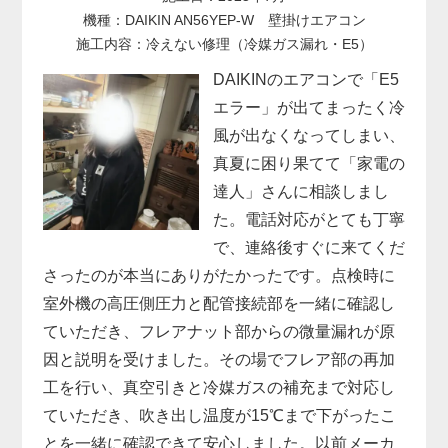
機種：DAIKIN AN56YEP-W 壁掛けエアコン
施工内容：冷えない修理（冷媒ガス漏れ・E5）
DAIKINのエアコンで「E5
エラー」が出てまったく冷
風が出なくなってしまい、
真夏に困り果てて「家電の
達人」さんに相談しまし
た。電話対応がとても丁寧
で、連絡後すぐに来てくだ
さったのが本当にありがたかったです。点検時に
室外機の高圧側圧力と配管接続部を一緒に確認し
ていただき、フレアナット部からの微量漏れが原
因と説明を受けました。その場でフレア部の再加
工を行い、真空引きと冷媒ガスの補充まで対応し
ていただき、吹き出し温度が15℃まで下がったこ
とを一緒に確認できて安心しました。以前メーカ