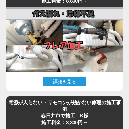
施工料金：8,800円～
まで一貫対応。
常が原因として考えられます。
最短即日対応で、内部の詰まりや劣化を根本から取
経年劣化により、室外機内部のベアリングが摩耗し
り除き、再発を防ぎます。
てうなり音が出たり、ファン羽根に枯葉や異物が当
水漏れに気付いたら、お早めにプロの点検をご依頼
たって異音を発する事例も多く見られます。
ください。
「家電の達人」では、こうした異音・振動トラブル
に対して、室外機の分解点検・ファン羽根の調整・
モーター動作確認を行い、必要に応じて部品交換を
実施。
特にコンプレッサーから低い唸り音が継続する場合
は、内部の冷媒圧縮機構が故障している可能性があ
詳細を見る
り、早期対応が重要です。
異音を放置するとモーター焼き付きや本体の倒壊リ
エアコンが「全然冷えない」「室外機の配管に霜が
スクにもつながるため、初期段階での点検が肝心。
電源が入らない・リモコンが効かない修理の施工事
付いている」「冷房運転中に氷が張る」といった症
気になる音や振動があれば、お早めにご相談くださ
例
状は、冷媒ガスが漏れているサインです。
春日井市で施工 K様
い。
冷媒ガスは本来密閉系で循環しているため、減るこ
施工料金：3,300円～
と自体が異常事態。原因の多くは、室外機側の配管