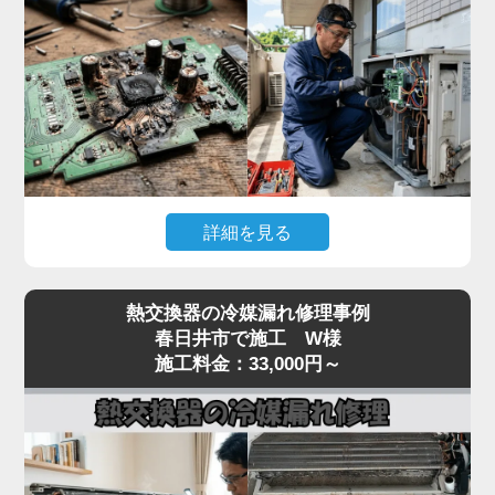
んで故障が拡大するリスクがあります。
「家電の達人」では、テスターで本体への入力電
圧、電源基板の出力電圧、受光基板の出力信号を順
番に切り分けて点検。リモコン故障なら互換リモコ
ンの取り寄せ、本体側なら電源基板・受光基板の交
換に対応します。
突然停止して動かない症状は基板系トラブルが大半
詳細を見る
なので、まずはお早めに点検をご依頼ください。夏
場の緊急時にも最短即日で駆けつけます。
「冷房中に突然エアコンが止まってしまう」「電源
熱交換器の冷媒漏れ修理事例
は入るが数分で停止する」「特定のエラーコード
春日井市で施工 W様
（E1・F1・H1など）が出て動かない」といった症
施工料金：33,000円～
状は、室内機または室外機の制御基板の故障が原因
のケースが多く見られます。
基板は経年劣化に加え、雷サージや過電流、コンデ
ンサの容量抜けなどで突発的に故障することがあり