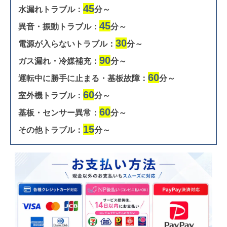
45
水漏れトラブル：
分～
45
異音・振動トラブル：
分～
30
電源が入らないトラブル：
分～
90
ガス漏れ・冷媒補充：
分～
60
運転中に勝手に止まる・基板故障：
分～
60
室外機トラブル：
分～
60
基板・センサー異常：
分～
15
その他トラブル：
分～