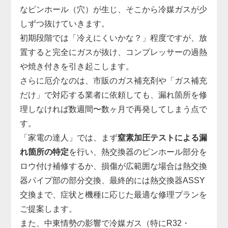
なピンホール（穴）が生じ、そこから冷媒ガスが少
しずつ抜けていきます。
初期段階では「冷えにくいかな？」程度ですが、放
置すると完全にガスが抜け、コンプレッサーの過熱
や焼き付きを引き起こします。
さらに厄介なのは、市販のガス補充剤や「ガス補充
だけ」で対応する業者に依頼しても、漏れ箇所を修
理しなければ数週間〜数ヶ月で再発してしまう点で
す。
「家電の達人」では、まず
窒素加圧テストによる漏
れ箇所の特定
を行い、熱交換器のピンホール部分を
ロウ付け補修するか、損傷が広範囲な場合は熱交換
器パイプ部の部分交換、最終的には熱交換器ASSY
交換まで、症状と機種に応じた最適な修理プランを
ご提案します。
また、中東情勢の影響で冷媒ガス（特にR32・