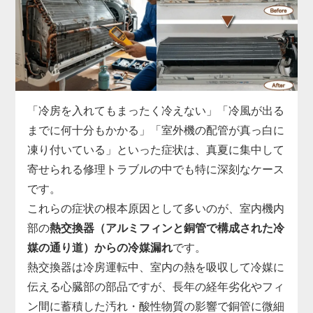
ます。
実際の現場では、運転開始から数分でコンプレッサ
ーへの通電が遮断される、ファンモーターへ正常な
指示が出せていない、リモコン信号を受信できない
など、基板故障の症状は多岐にわたります。
市販部品では対応できないため、「家電の達人」で
「冷房を入れてもまったく冷えない」「冷風が出る
は、機種ごとに専用の基板を取り寄せ、診断・交換
までに何十分もかかる」「室外機の配管が真っ白に
まで一貫対応。
凍り付いている」といった症状は、真夏に集中して
制御基板の交換には専用工具と電気系統の知識が必
寄せられる修理トラブルの中でも特に深刻なケース
須で、無理に自分で電源を入れ直すと他の部品まで
です。
巻き込んで故障が拡大することがあります。
これらの症状の根本原因として多いのが、室内機内
「勝手に止まる」「エラー表示が消えない」と感じ
部の
熱交換器（アルミフィンと銅管で構成された冷
たら、まずはお早めに点検をご依頼ください。
媒の通り道）からの冷媒漏れ
です。
熱交換器は冷房運転中、室内の熱を吸収して冷媒に
伝える心臓部の部品ですが、長年の経年劣化やフィ
ン間に蓄積した汚れ・酸性物質の影響で銅管に微細