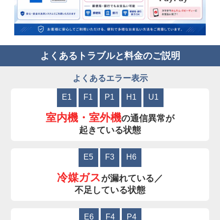
よくあるトラブルと料金のご説明
よくあるエラー表示
E1
F1
P1
H1
U1
室内機・室外機
の通信異常が
起きている状態
E5
F3
H6
冷媒ガス
が漏れている／
不足している状態
E6
F4
P4