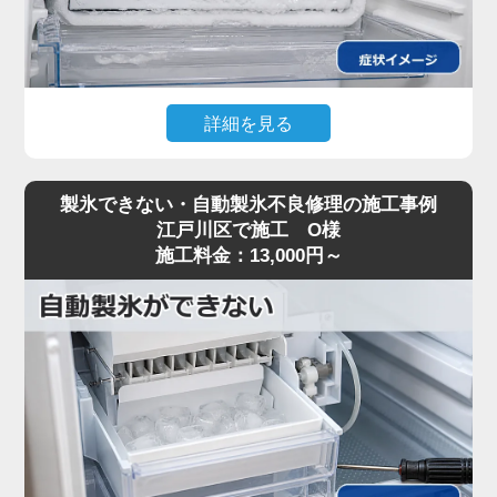
のスピード解決を意識して対応しております。江戸
川区周辺で冷蔵庫の冷却不良にお困りの際は、いつ
でもお気軽にご相談ください。
詳細を見る
冷凍庫内に大量の霜が発生して引き出しが閉まらな
製氷できない・自動製氷不良修理の施工事例
いとのトラブルでご依頼をいただきました。確認し
江戸川区で施工 O様
たところ、経年劣化によってドアパッキンに隙間が
施工料金：13,000円～
生じ、そこから外の湿った空気が入り込んで凍りつ
いている状態でした。また、自動霜取り機能のセン
サーにも不具合が見られたため、今回はドアパッキ
ンの新調と、霜取りセンサーの交換修理を同時に実
施いたしました。パッキンの密着性が戻ったことで
外気の侵入を防ぎ、霜の発生を根本から解決してい
ます。「気がつくと霜だらけになる」とお悩みの際
は、当社のプロの技術にお任せください。