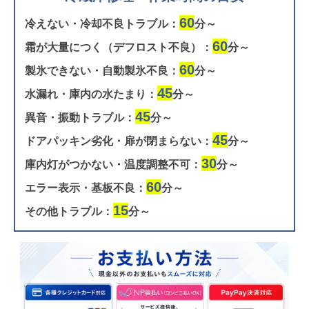
60
冷えない・冷却不良トラブル：
分～
60
霜が大量につく（デフロスト不良）：
分～
60
製氷できない・自動製氷不良：
分～
45
水漏れ・庫内の水たまり：
分～
45
異音・振動トラブル：
分～
45
ドアパッキン劣化・扉が閉まらない：
分～
30
庫内灯がつかない・温度調整不可：
分～
60
エラー表示・基板不良：
分～
15
その他トラブル：
分～