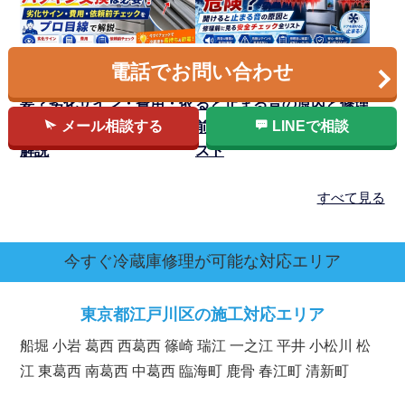
2026.06.25up
2026.06.23up
電話でお問い合わせ
冷蔵庫のパッキン交換は必
冷蔵庫の異音は危険？開け
要？劣化サイン・費用・依
ると止まる音の原因と修理
メール相談する
LINEで相談
頼前チェックをプロ目線で
前に見る安全チェック全リ
解説
スト
すべて見る
今すぐ冷蔵庫修理が可能な対応エリア
東京都
江戸川区の施工対応エリア
船堀 小岩 葛西 西葛西 篠崎 瑞江 一之江 平井 小松川 松
江 東葛西 南葛西 中葛西 臨海町 鹿骨 春江町 清新町