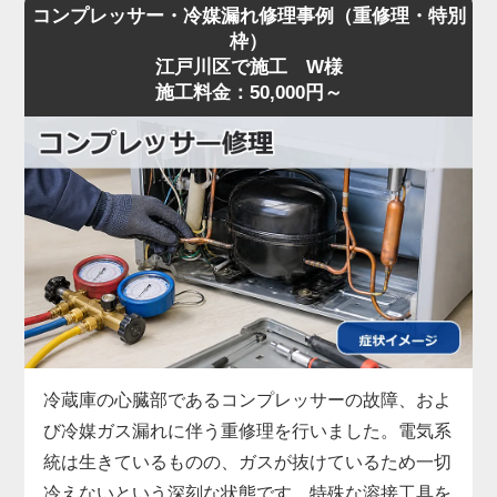
コンプレッサー・冷媒漏れ修理事例（重修理・特別
電源が落ちたり入ったりを繰り返して動かなくなっ
枠）
たとご相談をいただきました。点検の結果、冷蔵庫
江戸川区で施工 W様
の頭脳にあたる「メイン制御基板」の回路がショー
施工料金：50,000円～
トしていることが判明。この状態では各センサーや
コンプレッサーへ正しい命令が送れなくなってしま
います。今回は故障した電子基板を丸ごと取り外
し、新しい基板への交換修理を行いました。交換後
はエラー表示も消え、正常な運転を確認していま
す。「エラー表示が出て動かない」といった精密電
気系統のトラブルも、確かな技術で即日対応いたし
ます。
冷蔵庫の心臓部であるコンプレッサーの故障、およ
び冷媒ガス漏れに伴う重修理を行いました。電気系
統は生きているものの、ガスが抜けているため一切
冷えないという深刻な状態です。特殊な溶接工具を