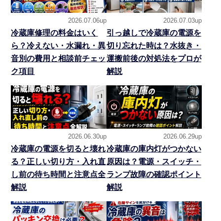
2026.07.06up
2026.07.03up
冷蔵庫修理の料金はいく
引っ越しで冷蔵庫の電源を
ら？冷えない・水漏れ・異
切り忘れた時は？水抜き・
音別の費用と相談前チェッ
運搬前後の対処法をプロが
ク項目
解説
2026.06.30up
2026.06.29up
冷蔵庫の電源を切ると壊れ
冷蔵庫の庫内灯がつかない
る？正しい切り方・入れ直
原因は？電源・スイッチ・
し前の待ち時間と注意点全
ランプ故障の確認ポイント
解説
解説