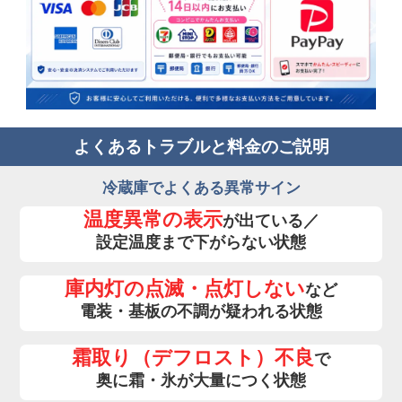
よくあるトラブルと料金のご説明
冷蔵庫でよくある異常サイン
温度異常の表示
が出ている／
設定温度まで下がらない状態
庫内灯の点滅・点灯しない
など
電装・基板の不調が疑われる状態
霜取り（デフロスト）不良
で
奥に霜・氷が大量につく状態