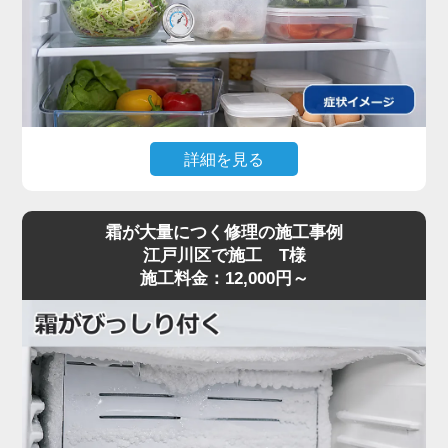
詳細を見る
冷蔵庫が全く冷えなくなってしまったというご相談
霜が大量につく修理の施工事例
をいただき、出張修理に伺いました。現地で診断し
江戸川区で施工 T様
たところ、冷気を庫内に送り出すファンモーターの
施工料金：12,000円～
不具合が原因と判明。モーターが完全に停止してい
たため、冷気が循環せず庫内の温度が上がっている
状態でした。すぐに持参した新しいファンモーター
への交換作業を行い、正常に冷気が送られることを
確認しました。冷蔵庫が冷えないトラブルは食材の
衛生面にも直結するため、迅速な原因特定と当日中