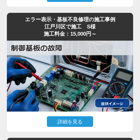
冷蔵庫の後ろや内部から「ブーーン」「ガタガタ」
エラー表示・基板不良修理の施工事例
と大きな異音がするとのことで調査に伺いました。
江戸川区で施工 S様
音の発生源を調べたところ、冷気を循環させるファ
施工料金：15,000円～
ンモーターの軸受けが摩耗し、回転するたびに異音
を発している状態でした。このまま放置するとファ
ンが完全に停止し、冷えない二次被害に繋がる恐れ
があったため、その場でファンモーターを新品へ交
換いたしました。交換後は見違えるように静かな運
転音に戻り、お客様にも大変喜んでいただけまし
た。冷蔵庫の「普段と違う音」が気になったら、故
障の前兆かもしれませんのでお早めにご相談くださ
い。
詳細を見る
冷蔵庫の操作パネルに変なエラーランプが点滅し、