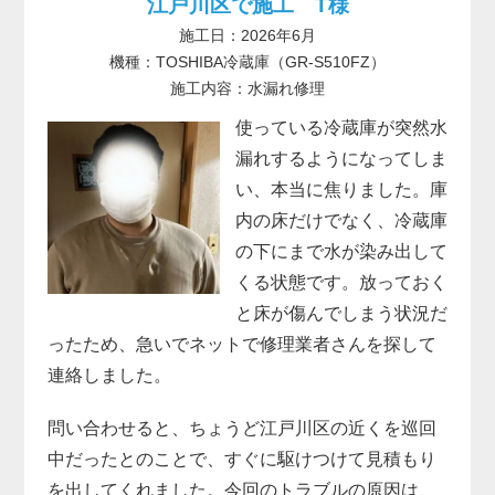
江戸川区で施工 T様
施工日：2026年6月
機種：TOSHIBA冷蔵庫（GR-S510FZ）
施工内容：水漏れ修理
使っている冷蔵庫が突然水
漏れするようになってしま
い、本当に焦りました。庫
内の床だけでなく、冷蔵庫
の下にまで水が染み出して
くる状態です。放っておく
と床が傷んでしまう状況だ
ったため、急いでネットで修理業者さんを探して
連絡しました。
問い合わせると、ちょうど江戸川区の近くを巡回
中だったとのことで、すぐに駆けつけて見積もり
を出してくれました。今回のトラブルの原因は、