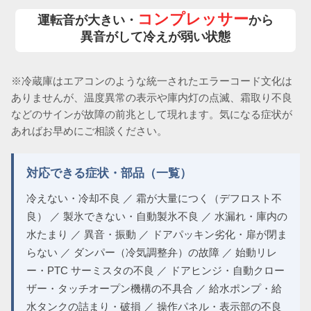
コンプレッサー
運転音が大きい・
から
異音がして冷えが弱い状態
※冷蔵庫はエアコンのような統一されたエラーコード文化は
ありませんが、温度異常の表示や庫内灯の点滅、霜取り不良
などのサインが故障の前兆として現れます。気になる症状が
あればお早めにご相談ください。
対応できる症状・部品（一覧）
冷えない・冷却不良 ／ 霜が大量につく（デフロスト不
良） ／ 製氷できない・自動製氷不良 ／ 水漏れ・庫内の
水たまり ／ 異音・振動 ／ ドアパッキン劣化・扉が閉ま
らない ／ ダンパー（冷気調整弁）の故障 ／ 始動リレ
ー・PTC サーミスタの不良 ／ ドアヒンジ・自動クロー
ザー・タッチオープン機構の不具合 ／ 給水ポンプ・給
水タンクの詰まり・破損 ／ 操作パネル・表示部の不良