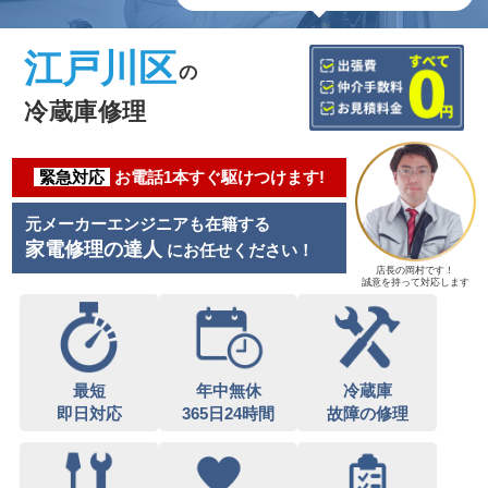
江戸川区
の
冷蔵庫修理
緊急対応
お電話1本すぐ駆けつけます!
元メーカーエンジニアも在籍する
家電修理の達人
にお任せください！
店長の岡村です！
誠意を持って対応します
最短
年中無休
冷蔵庫
即日対応
365日24時間
故障の修理