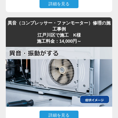
詳細を見る
冷蔵庫の最下段の床や、野菜室の底に水が溜まって
異音（コンプレッサー・ファンモーター）修理の施
しまうという水漏れトラブルの修理対応を行いまし
工事例
た。原因の多くは、庫内の結露水を外へ排出するた
江戸川区で施工 K様
めの「ドレン管（排水経路）」の詰まりです。今回
施工料金：14,000円～
も長年のご使用による汚れやゴミが排水口に詰ま
り、行き場を失った水が庫内へ溢れ出していまし
た。専用の工具を用いてドレン管の詰まりを徹底的
に高圧洗浄し、スムーズに排水されるよう通りを改
善いたしました。水漏れを放っておくと床の腐食に
も繋がります。水漏れにお気づきの際は、床が傷む
前に早めのご連絡をおすすめいたします。
詳細を見る