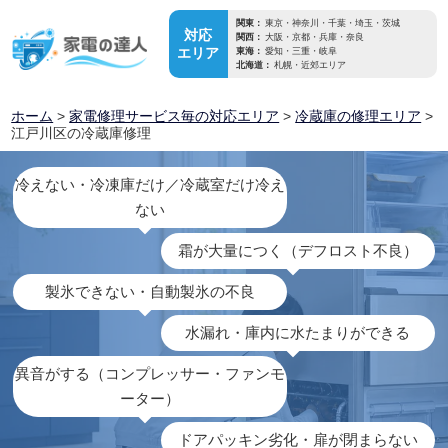
関東：
東京・神奈川・千葉・埼玉・茨城
対応
関西：
大阪・京都・兵庫・奈良
エリア
東海：
愛知・三重・岐阜
北海道：
札幌・近郊エリア
ホーム
>
家電修理サービス毎の対応エリア
>
冷蔵庫の修理エリア
>
江戸川区の冷蔵庫修理
冷えない・冷凍庫だけ／冷蔵室だけ冷え
ない
霜が大量につく（デフロスト不良）
製氷できない・自動製氷の不良
水漏れ・庫内に水たまりができる
異音がする（コンプレッサー・ファンモ
ーター）
ドアパッキン劣化・扉が閉まらない