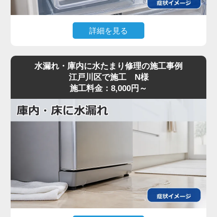
詳細を見る
自動製氷機から全く氷ができなくなってしまったと
水漏れ・庫内に水たまり修理の施工事例
のご相談をいただき、修理に駆けつけました。点検
江戸川区で施工 N様
した結果、給水タンクから製氷皿へ水を送るための
施工料金：8,000円～
「給水ポンプ」のモーターが故障していることが分
かりました。水が正しく供給されない状態だったた
め、故障したポンプを取り外し、新しい純正部品へ
の交換を行いました。交換後はテスト運転を行い、
正常に給水・製氷が行われることを確認して作業完
了です。夏場などは特に需要が高まる製氷機能です
が、近隣であれば迅速にお伺いし、すぐに美味しい
氷が作れる状態へ復旧いたします。