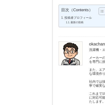
目次（Contents）
投稿者プロフィール
最新の投稿
okachan
洗濯機・
メーカー
を専門に
また、エ
な環境作
社内では
寧で確実
これまで1
に対応可
たします