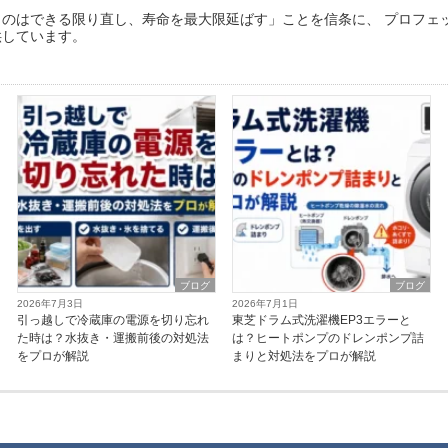
ものはできる限り直し、寿命を最大限延ばす」ことを信条に、 プロフェ
供しています。
ブログ
ブログ
2026年7月3日
2026年7月1日
引っ越しで冷蔵庫の電源を切り忘れ
東芝ドラム式洗濯機EP3エラーと
た時は？水抜き・運搬前後の対処法
は？ヒートポンプのドレンポンプ詰
をプロが解説
まりと対処法をプロが解説