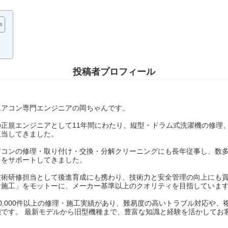
投稿者プロフィール
エアコン専門エンジニアの岡ちゃんです。
の正規エンジニアとして11年間にわたり、縦型・ドラム式洗濯機の修理
担当してきました。
アコンの修理・取り付け・交換・分解クリーニングにも長年従事し、数
りをサポートしてきました。
技術研修担当として後進育成にも携わり、技術力と安全管理の向上にも貢
な施工」をモットーに、メーカー基準以上のクオリティを目指していま
0,000件以上の修理・施工実績があり、難易度の高いトラブル対応や
能です。 最新モデルから旧型機種まで、豊富な知識と経験を活かしてお
。