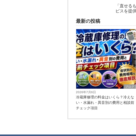
「直せる
ビスを提
最新の投稿
ブログ
2026年7月6日
冷蔵庫修理の料金はいくら？冷えな
い・水漏れ・異音別の費用と相談前
チェック項目