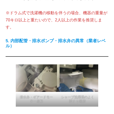
※ドラム式で洗濯機の移動を伴うの場合、機器の重量が
70キロ以上と重たいので、2人以上の作業を推奨しま
す。
5. 内部配管・排水ポンプ・排水弁の異常（業者レベ
ル）
排水弁・ギアードモー
シャープ洗濯機のよく
ター点検
詰まる箇所