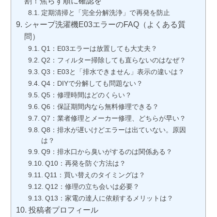
割！焦らず順に確認を
定期清掃と「完全分解洗浄」で再発を防止
シャープ洗濯機E03エラーのFAQ（よくある質
問）
Q1：E03エラーは放置しても大丈夫？
Q2：フィルター掃除しても直らないのはなぜ？
Q3：E03と「排水できません」表示の違いは？
Q4：DIYで分解しても問題ない？
Q5：修理時間はどのくらい？
Q6：保証期間内なら無料修理できる？
Q7：業者修理とメーカー修理、どちらが早い？
Q8：排水が遅いけどエラーは出ていない。原因
は？
Q9：排水口から臭いがするのは関係ある？
Q10：再発を防ぐ方法は？
Q11：買い替えのタイミングは？
Q12：修理の立ち会いは必要？
Q13：家電の達人に依頼するメリットは？
投稿者プロフィール