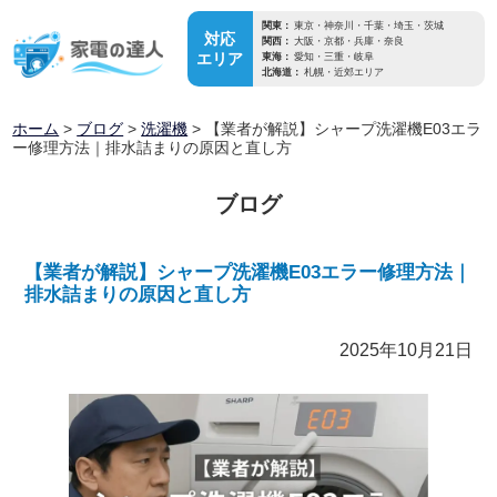
関東：
東京・神奈川・千葉・埼玉・茨城
対応
関西：
大阪・京都・兵庫・奈良
エリア
東海：
愛知・三重・岐阜
北海道：
札幌・近郊エリア
ホーム
>
ブログ
>
洗濯機
>
【業者が解説】シャープ洗濯機E03エラ
ー修理方法｜排水詰まりの原因と直し方
ブログ
【業者が解説】シャープ洗濯機E03エラー修理方法｜
排水詰まりの原因と直し方
2025年10月21日