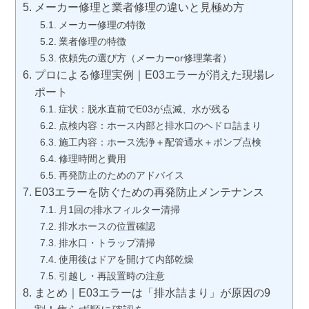
メーカー修理と業者修理の違いと見極め方
メーカー修理の特徴
業者修理の特徴
依頼先の選び方（メーカーor修理業者）
プロによる修理実例｜E03エラーが消えた現場レ
ポート
症状：脱水直前でE03が点滅、水が残る
点検内容：ホース内部と排水口のヘドロ詰まり
施工内容：ホース洗浄＋配管通水＋ポンプ点検
修理時間と費用
再発防止のためのアドバイス
E03エラーを防ぐための再発防止メンテナンス
月1回の排水フィルター清掃
排水ホースの位置確認
排水口・トラップ清掃
使用後はドアを開けて内部乾燥
引越し・再設置時の注意
まとめ｜E03エラーは「排水詰まり」が原因の9