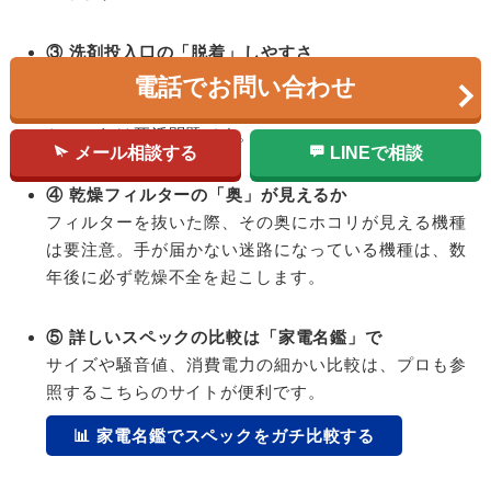
③ 洗剤投入口の「脱着」しやすさ
自動投入は便利ですが、中で洗剤が固まると修理代が
電話でお問い合わせ
高額になります。タンクを取り外して丸洗いできる
か、これは死活問題です。
メール相談する
LINEで相談
④ 乾燥フィルターの「奥」が見えるか
フィルターを抜いた際、その奥にホコリが見える機種
は要注意。手が届かない迷路になっている機種は、数
年後に必ず乾燥不全を起こします。
⑤ 詳しいスペックの比較は「家電名鑑」で
サイズや騒音値、消費電力の細かい比較は、プロも参
照するこちらのサイトが便利です。
📊 家電名鑑でスペックをガチ比較する