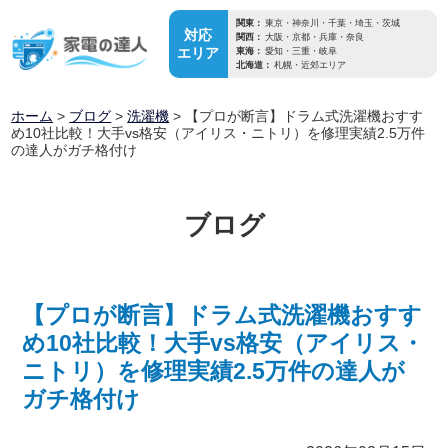
関東：
東京・神奈川・千葉・埼玉・茨城
対応
関西：
大阪・京都・兵庫・奈良
エリア
東海：
愛知・三重・岐阜
北海道：
札幌・近郊エリア
ホーム
>
ブログ
>
洗濯機
>
【プロが断言】ドラム式洗濯機おすす
め10社比較！大手vs格安（アイリス・ニトリ）を修理実績2.5万件
の達人がガチ格付け
ブログ
【プロが断言】ドラム式洗濯機おすす
め10社比較！大手vs格安（アイリス・
ニトリ）を修理実績2.5万件の達人が
ガチ格付け