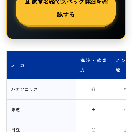
📊 家電名鑑でスペック詳細を確
認する
洗浄・乾燥
メンテ
メーカー
力
能
パナソニック
◎
◎
東芝
★
〇
日立
〇
△